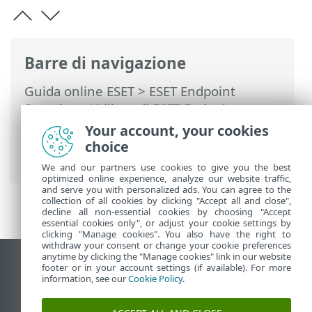
Barre di navigazione
Guida online ESET
>
ESET Endpoint
Security
>
Utilizzo di ESET Endpoint
Security
>
Strumenti
>
Invio di campioni
Your account, your cookies
per l'analisi
> Seleziona campione per
choice
analisi: file sospetto
We and our partners use cookies to give you the best
optimized online experience, analyze our website traffic,
and serve you with personalized ads. You can agree to the
collection of all cookies by clicking "Accept all and close",
decline all non-essential cookies by choosing "Accept
essential cookies only", or adjust your cookie settings by
clicking "Manage cookies". You also have the right to
withdraw your consent or change your cookie preferences
anytime by clicking the "Manage cookies" link in our website
Visualizza sito desktop
footer or in your account settings (if available). For more
information, see our
Cookie Policy
.
End of Life
ESET Knowledge Base