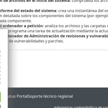
n de archivos en el inicio del sistema
: comprueba los arch
nforme del estado del sistema
: crea una instantánea del 
 detallada sobre los componentes del sistema (por ejemplo 
cada componente.
el ordenador a petición
: analiza los archivos y las carpetas
ión
: programa una tarea de actualización mediante la actu
el ordenador de Administración de revisiones y vulnerab
usca de vulnerabilidades y parches.
d
h
y
y
e
o
s
e
e
ET Status Portal
Soporte técnico regional
Administrar cookies
Política de co