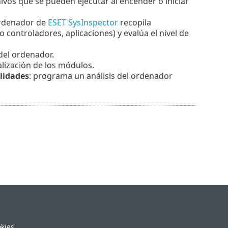
ivos que se pueden ejecutar al encender o iniciar
ordenador de
ESET SysInspector
recopila
controladores, aplicaciones) y evalúa el nivel de
 del ordenador.
alización de los módulos.
ilidades
: programa un análisis del ordenador
okies