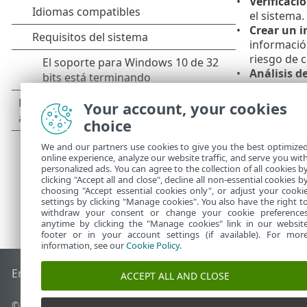
Verificació
el sistema.
Crear un i
información
riesgo de 
Análisis d
Actualizac
Análisis d
Your account, your cookies
diario en b
choice
We and our partners use cookies to give you the best optimize
online experience, analyze our website traffic, and serve you wit
personalized ads. You can agree to the collection of all cookies b
clicking "Accept all and close", decline all non-essential cookies b
choosing "Accept essential cookies only", or adjust your cooki
settings by clicking "Manage cookies". You also have the right t
withdraw your consent or change your cookie preference
anytime by clicking the "Manage cookies" link in our websit
footer or in your account settings (if available). For mor
information, see our
Cookie Policy
.
End of Life
Base de conocimiento de ESET
Foro de ESET
ES
ACCEPT ALL AND CLOSE
© 1992 - 2026 ESET, spol. s r.o. Todos los derechos reservados.