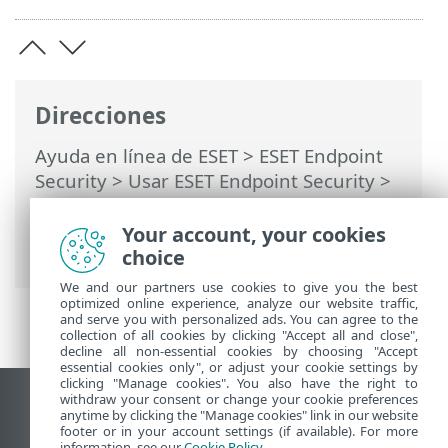
Direcciones
Ayuda en línea de ESET
>
ESET Endpoint
Security
>
Usar ESET Endpoint Security
>
Herramientas
>
Tareas programadas
>
Ventanas de diálogo: tareas programadas
Your account, your cookies
> Tiempo de las tareas
choice
We and our partners use cookies to give you the best
optimized online experience, analyze our website traffic,
and serve you with personalized ads. You can agree to the
collection of all cookies by clicking "Accept all and close",
decline all non-essential cookies by choosing "Accept
essential cookies only", or adjust your cookie settings by
clicking "Manage cookies". You also have the right to
withdraw your consent or change your cookie preferences
Ver sitio para ordenador
anytime by clicking the "Manage cookies" link in our website
footer or in your account settings (if available). For more
End of Life
information, see our
Cookie Policy
.