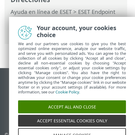
Ayuda en línea de ESET
>
ESET Endpoint
Security
>
Usar ESET Endpoint Security
>
Herramientas
>
Archivos de registro
>
Your account, your cookies
Filtrado de registros
choice
We and our partners use cookies to give you the best
optimized online experience, analyze our website traffic,
and serve you with personalized ads. You can agree to the
collection of all cookies by clicking "Accept all and close",
decline all non-essential cookies by choosing "Accept
essential cookies only", or adjust your cookie settings by
clicking "Manage cookies". You also have the right to
withdraw your consent or change your cookie preferences
Ver sitio para ordenador
anytime by clicking the "Manage cookies" link in our website
footer or in your account settings (if available). For more
End of Life
information, see our
Cookie Policy
.
Base de conocimiento de ESET
Foro de ESET
ACCEPT ALL AND CLOSE
ESET Status Portal
Soporte técnico regional
ACCEPT ESSENTIAL COOKIES ONLY
© 1992 - 2026 ESET, spol. s
Administrar cookies