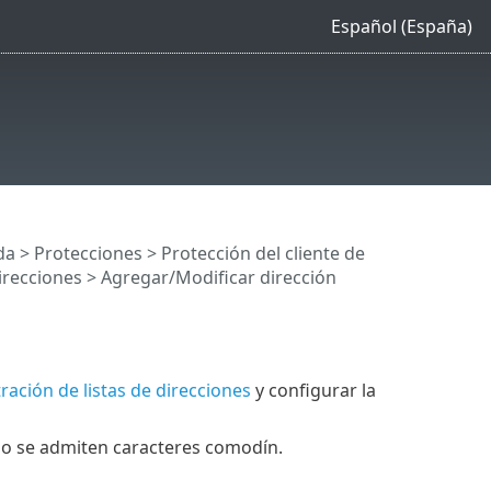
Español (España)
da
>
Protecciones
>
Protección del cliente de
irecciones
> Agregar/Modificar dirección
ración de listas de direcciones
y configurar la
. No se admiten caracteres comodín.