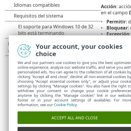
Acción
: acci
en el campo
Permitir
: 
Bloquear
:
Excepción
envío de s
Your account, your cookies
El dominio 
choice
dirección esp
dominio
addre
We and our partners use cookies to give you the best optimize
online experience, analyze our website traffic, and serve you wit
Dominios de 
personalized ads. You can agree to the collection of all cookies b
(
address.info
r
clicking "Accept all and close", decline all non-essential cookies b
choosing "Accept essential cookies only", or adjust your cooki
settings by clicking "Manage cookies". You also have the right t
withdraw your consent or change your cookie preference
anytime by clicking the "Manage cookies" link in our websit
footer or in your account settings (if available). For mor
information, see our
Cookie Policy
.
ACCEPT ALL AND CLOSE