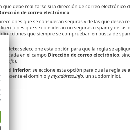
ón que debe realizarse si la dirección de correo electrónico 
Dirección de correo electrónico
:
direcciones que se consideran seguras y de las que desea re
 direcciones que se consideran no seguras o spam y de las 
: direcciones que siempre se comprueban en busca de spam y
pam.
completo
: seleccione esta opción para que la regla se apliqu
ecificada en el campo
Dirección de correo electrónico
, sin
ss.info
).
d
h
nivel inferior
: seleccione esta opción para que la regla se 
y
epresenta el dominio y
my.address.info
, un subdominio).
y
e
o
s
e
e