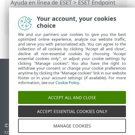
Ayuda en línea de ESET
>
ESET Endpoint
Security
>
Configuración avanzada
>
Protecciones
>
Protección del acceso a la
Your account, your cookies
Web
>
Control Web
> Grupos por URL
choice
We and our partners use cookies to give you the best
optimized online experience, analyze our website traffic,
and serve you with personalized ads. You can agree to the
collection of all cookies by clicking "Accept all and close",
decline all non-essential cookies by choosing "Accept
essential cookies only", or adjust your cookie settings by
clicking "Manage cookies". You also have the right to
withdraw your consent or change your cookie preferences
Ver sitio para ordenador
anytime by clicking the "Manage cookies" link in our website
footer or in your account settings (if available). For more
End of Life
information, see our
Cookie Policy
.
Base de conocimiento de ESET
Foro de ESET
ACCEPT ALL AND CLOSE
ESET Status Portal
Soporte técnico regional
ACCEPT ESSENTIAL COOKIES ONLY
© 1992 - 2026 ESET, spol. s
Administrar cookies
MANAGE COOKIES
r.o. Todos los derechos
Política de cookies