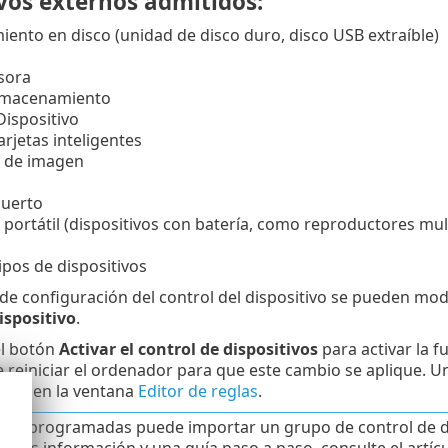
vos externos admitidos:
ento en disco (unidad de disco duro, disco USB extraíble)
sora
Almacenamiento
Dispositivo
arjetas inteligentes
o de imagen
uerto
 portátil (dispositivos con batería, como reproductores mu
ipos de dispositivos
de configuración del control del dispositivo se pueden mod
ispositivo
.
el botón
Activar el control de dispositivos
para activar la f
e reiniciar el ordenador para que este cambio se aplique. U
glas
en la ventana
Editor de reglas
.
eas programadas puede importar un grupo de control de di