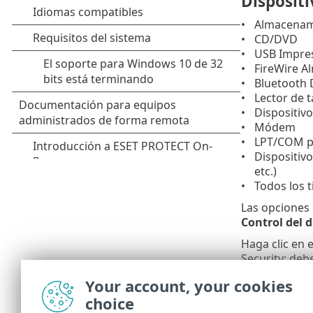
Dispositi
Almacenami
CD/DVD
USB Impre
FireWire 
Bluetooth 
Lector de t
Dispositiv
Módem
LPT/COM p
Dispositivo
etc.)
Todos los t
Las opciones 
Control del d
Haga clic en 
Security; deb
definir las
Re
Your account, your cookies
Con tar
choice