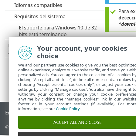
Para ex
detecc
*downl
Your account, your cookies
choice
We and our partners use cookies to give you the best optimize
online experience, analyze our website traffic, and serve you wit
personalized ads. You can agree to the collection of all cookies b
clicking "Accept all and close", decline all non-essential cookies b
choosing "Accept essential cookies only", or adjust your cooki
settings by clicking "Manage cookies". You also have the right t
withdraw your consent or change your cookie preference
anytime by clicking the "Manage cookies" link in our websit
footer or in your account settings (if available). For mor
information, see our
Cookie Policy
.
End of Life
Base de conocimiento de ESET
Foro de ESET
ES
ACCEPT ALL AND CLOSE
© 1992 - 2026 ESET, spol. s r.o. Todos los derechos reservados.