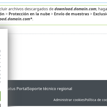
cluir archivos descargados de
download.domain.com
, haga
ión
>
Protección en la nube
>
Envío de muestras
>
Exclus
oad.domain.com*
.
d
h
y
y
e
o
s
e
e
ET Status Portal
Soporte técnico regional
Administrar cookies
Política de co