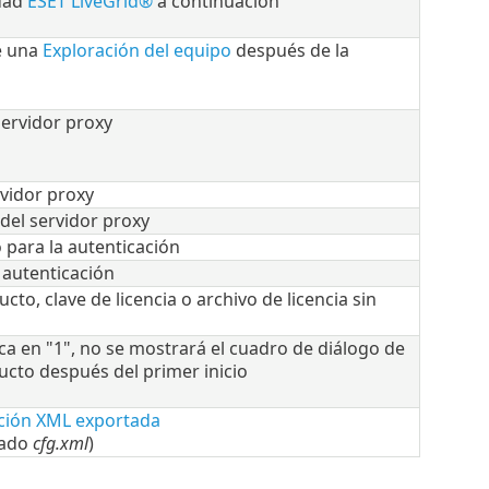
edad
ESET LiveGrid®
a continuación
e una
Exploración del equipo
después de la
servidor proxy
rvidor proxy
el servidor proxy
para la autenticación
 autenticación
cto, clave de licencia o archivo de licencia sin
ca en "1", no se mostrará el cuadro de diálogo de
ucto después del primer inicio
ción XML exportada
nado
cfg.xml
)