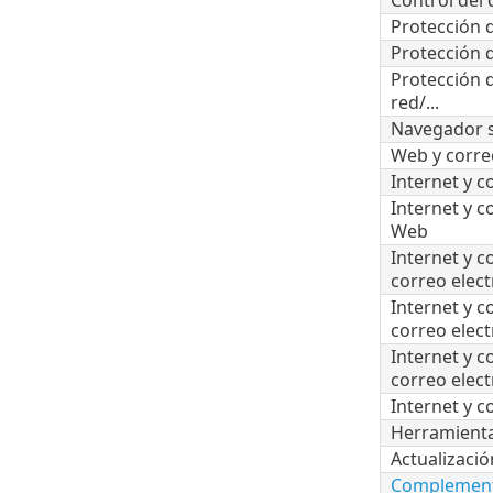
Control del 
Protección d
Protección d
Protección d
red/...
Navegador 
Web y corre
Internet y c
Internet y c
Web
Internet y c
correo elect
Internet y c
correo elect
Internet y c
correo elec
Internet y c
Herramient
Actualizació
Complement