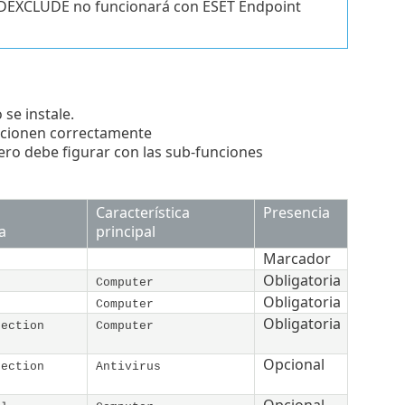
DEXCLUDE no funcionará con ESET Endpoint
 se instale.
uncionen correctamente
pero debe figurar con las sub-funciones
Característica
Presencia
a
principal
Marcador
Obligatoria
Computer
Obligatoria
Computer
Obligatoria
tection
Computer
Opcional
tection
Antivirus