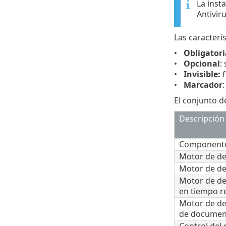
La ins
Antiviru
Las caracterís
Obligatori
Opcional
:
Invisible:
f
Marcador
El conjunto de
Descripción
Componente
Motor de de
Motor de de
Motor de de
en tiempo r
Motor de de
de documen