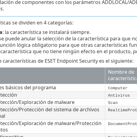
talación de componentes con los parámetros ADDLOCAL/AD
s.
ticas se dividen en 4 categorías:
a
: la característica se instalará siempre.
 se puede anular la selección de la característica para que no
unción lógica obligatorio para que otras características f
: característica que no tiene ningún efecto en el producto, 
 características de ESET Endpoint Security es el siguiente:
Nombre de
característic
s básicos del programa
Computer
tección
Antivirus
tección/Exploración de malware
Scan
tección/Protección del sistema de archivos
RealtimePro
eal
tección/Exploración de malware/Protección
DocumentPro
tos