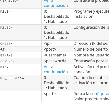
Ver a
Consulte la propi
D_ENABLED=
continuación
0:
Programe y ejecut
NABLE=
Deshabilitado
instalación
1: Habilitado
0:
Configuración del 
NABLED=
Deshabilitado
1: Habilitado
<ip>
Dirección IP del se
DDRESS=
<port>
Número de puerto d
ORT=
<username>
Nombre de usuario 
SERNAME=
<password>
Contraseña para la
ASSWORD=
Ver a
Activación del produ
DATA=
continuación
conexión
0:
Cuando lo establez
DLG_SUPPRESS=
Deshabilitado
activación del prod
1: Habilitado
<path>
Ruta a la
configura
(valor predetermi