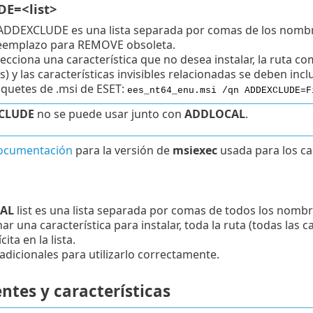
E=<list>
e ADDEXCLUDE es una lista separada por comas de los nombres
eemplazo para REMOVE obsoleta.
cciona una característica que no desea instalar, la ruta comp
) y las características invisibles relacionadas se deben inclui
quetes de .msi de ESET:
ees_nt64_enu.msi /qn ADDEXCLUDE=F
CLUDE
no se puede usar junto con
ADDLOCAL
.
ocumentación
para la versión de
msiexec
usada para los ca
AL
list es una lista separada por comas de todos los nombre
nar una característica para instalar, toda la ruta (todas las c
ita en la lista.
adicionales para utilizarlo correctamente.
tes y características