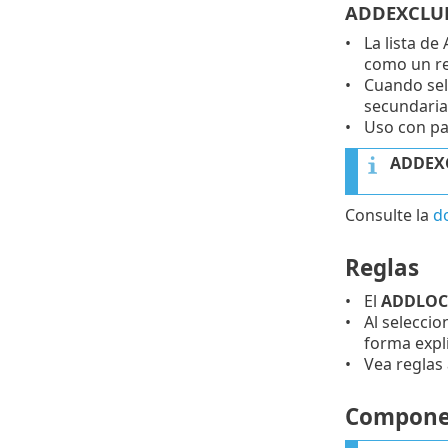
ADDEXCLUD
La lista d
como un r
Cuando sele
secundarias
Uso con pa
ADDEX
Consulte la
d
Reglas
El
ADDLOC
Al seleccio
forma explíc
Vea reglas 
Componen