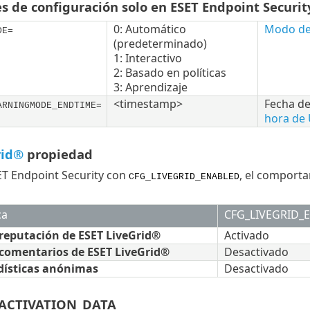
s de configuración solo en ESET Endpoint Securit
0: Automático
Modo de 
DE=
(predeterminado)
1: Interactivo
2: Basado en políticas
3: Aprendizaje
<timestamp>
Fecha de
ARNINGMODE_ENDTIME=
hora de 
rid®
propiedad
SET Endpoint Security con
, el comporta
CFG_LIVEGRID_ENABLED
ca
CFG_LIVEGRID_
reputación de ESET LiveGrid®
Activado
comentarios de ESET LiveGrid®
Desactivado
dísticas anónimas
Desactivado
 ACTIVATION_DATA