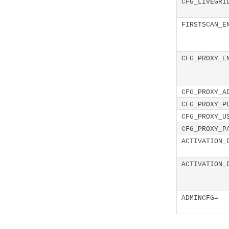
CFG_LIVEGRI
FIRSTSCAN_E
CFG_PROXY_E
CFG_PROXY_A
CFG_PROXY_P
CFG_PROXY_U
CFG_PROXY_P
ACTIVATION_
ACTIVATION_
ADMINCFG=