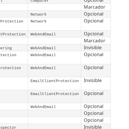
Opcional
ol
Computer
Marcador
Opcional
Network
Opcional
tProtection
Network
Opcional
ntProtection
WebAndEmail
Marcador
Invisible
tering
WebAndEmail
Opcional
otection
WebAndEmail
Opcional
Protection
WebAndEmail
Invisible
EmailClientProtection
Opcional
EmailClientProtection
Opcional
WebAndEmail
Opcional
Opcional
r
Invisible
nspector