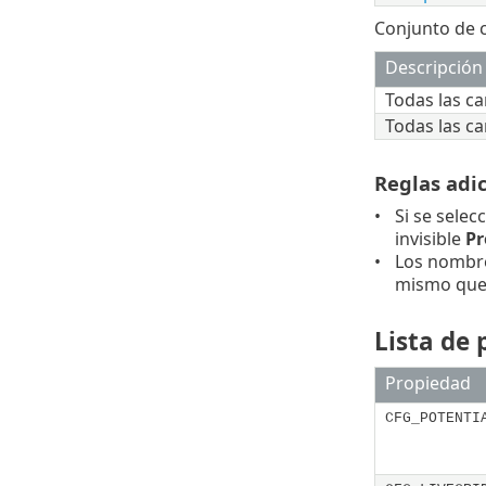
Conjunto de c
Descripción
Todas las ca
Todas las ca
Reglas adi
Si se selec
invisible
Pr
Los nombre
mismo qu
Lista de
Propiedad
CFG_POTENTI