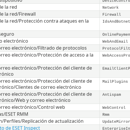
dispositivo
DeviceContr
e la red
Network
e la red/Firewall
Firewall
e la red/Protección contra ataques en la
IdsAndBotne
seguro
OnlinePayme
o electrónico
WebAndEmail
orreo electrónico/Filtrado de protocolos
ProtocolFil
orreo electrónico/Protección de acceso a la
WebAccessPr
orreo electrónico/Protección del cliente de
EmailClient
rónico
orreo electrónico/Protección del cliente de
MailPlugins
rónico/Clientes de correo electrónico
orreo electrónico/Protección del cliente de
Antispam
trónico/Web y correo electrónico
orreo electrónico/Control web
WebControl
as/ESET RMM
Rmm
n/Perfiles/Replicación de actualización
UpdateMirro
o de ESET Inspect
EnterpriseI