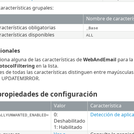
aracterísticas grupales:
Nombre de caracterís
racterísticas obligatorias
_Base
racterísticas disponibles
ALL
cionales
ciona alguna de las características de
WebAndEmail
para la 
otocolFiltering
en la lista.
s de todas las características distinguen entre mayúsculas
e UPDATEMIRROR.
 propiedades de configuración
Valor
Característica
0:
Detección de aplic
ALLYUNWANTED_ENABLED=
Deshabilitado
1: Habilitado