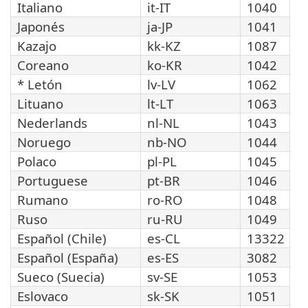
Italiano
it-IT
1040
Japonés
ja-JP
1041
Kazajo
kk-KZ
1087
Coreano
ko-KR
1042
* Letón
lv-LV
1062
Lituano
lt-LT
1063
Nederlands
nl-NL
1043
Noruego
nb-NO
1044
Polaco
pl-PL
1045
Portuguese
pt-BR
1046
Rumano
ro-RO
1048
Ruso
ru-RU
1049
Español (Chile)
es-CL
13322
Español (España)
es-ES
3082
Sueco (Suecia)
sv-SE
1053
Eslovaco
sk-SK
1051