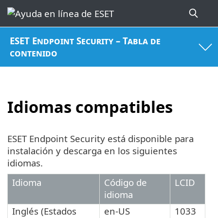
ESET Endpoint Security – Tabla de
contenido
Idiomas compatibles
ESET Endpoint Security está disponible para
instalación y descarga en los siguientes
idiomas.
Idioma
Código de
LCID
idioma
Inglés (Estados
en-US
1033