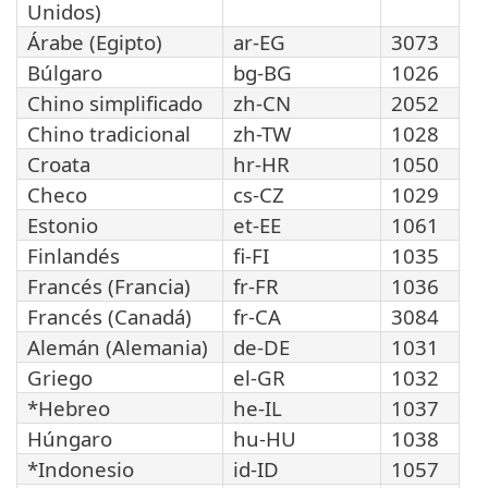
Unidos)
Árabe (Egipto)
ar-EG
3073
Búlgaro
bg-BG
1026
Chino simplificado
zh-CN
2052
Chino tradicional
zh-TW
1028
Croata
hr-HR
1050
Checo
cs-CZ
1029
Estonio
et-EE
1061
Finlandés
fi-FI
1035
Francés (Francia)
fr-FR
1036
Francés (Canadá)
fr-CA
3084
Alemán (Alemania)
de-DE
1031
Griego
el-GR
1032
*Hebreo
he-IL
1037
Húngaro
hu-HU
1038
*Indonesio
id-ID
1057