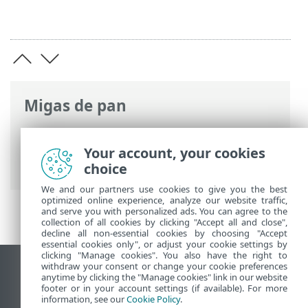
Migas de pan
Ayuda en línea de ESET
>
ESET Endpoint
Security
>
Características técnicas >
Your account, your cookies
Idiomas compatibles
choice
We and our partners use cookies to give you the best
optimized online experience, analyze our website traffic,
and serve you with personalized ads. You can agree to the
collection of all cookies by clicking "Accept all and close",
decline all non-essential cookies by choosing "Accept
essential cookies only", or adjust your cookie settings by
clicking "Manage cookies". You also have the right to
withdraw your consent or change your cookie preferences
Ver sitio del escritorio
anytime by clicking the "Manage cookies" link in our website
footer or in your account settings (if available). For more
End of Life
information, see our
Cookie Policy
.