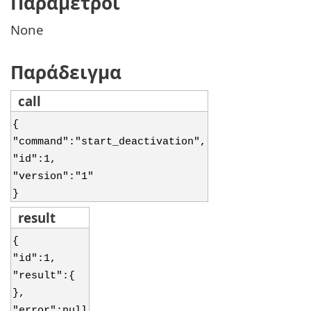
Παράμετροι
None
Παράδειγμα
call
{
"command":"start_deactivation",
"id":1,
"version":"1"
}
result
{
"id":1,
"result":{
},
"error":null