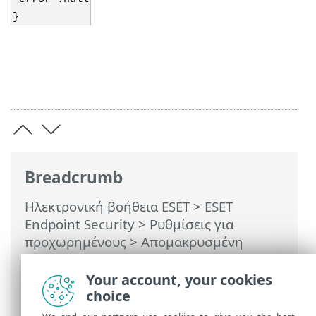
}
Breadcrumb
Ηλεκτρονική βοήθεια ESET
>
ESET
Endpoint Security
>
Ρυθμίσεις για
προχωρημένους
>
Απομακρυσμένη
παρακολούθηση και διαχείριση
>
Λίστα
εντολών ERMM JSON
> έναρξη
Your account, your cookies
απενεργοποίησης
choice