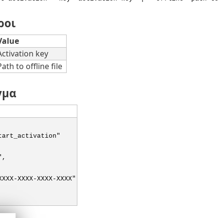
ροι
Value
Activation key
Path to offline file
γμα
tart_activation"
",
XXXX-XXXX-XXXX-XXXX"