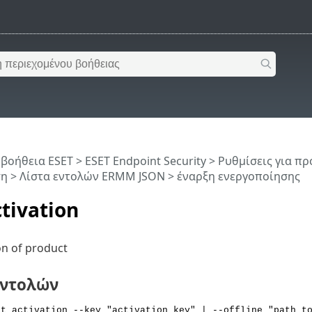
 βοήθεια ESET
>
ESET Endpoint Security
>
Ρυθμίσεις για π
ση
>
Λίστα εντολών ERMM JSON
> έναρξη ενεργοποίησης
ctivation
ion of product
εντολών
rt activation --key "activation key" | --offline "path t