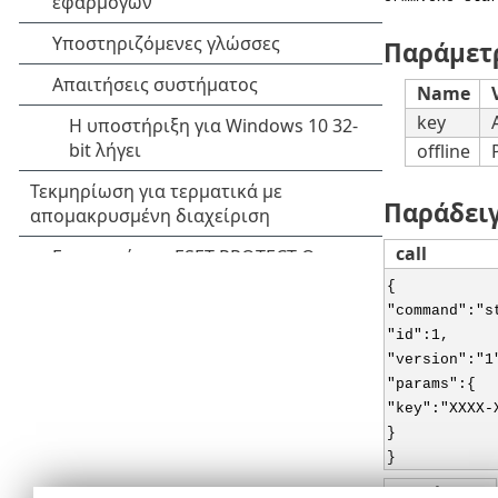
Παράμετ
Name
key
offline
Παράδει
call
{
"command":"s
"id":1,
"version":"1
"params":{
"key":"XXXX-
}
}
result