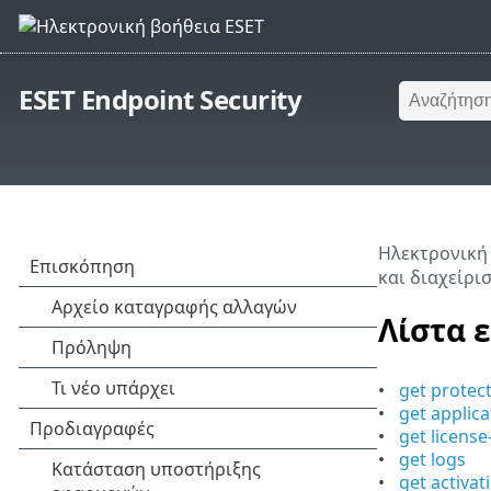
ESET Endpoint Security
Ηλεκτρονική
και διαχείρι
Λίστα 
get protec
get applica
get license
get logs
get activat