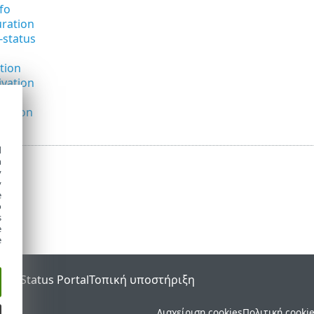
fo
uration
-status
ation
ivation
te
uration
d
h
y
y
e
o
s
e
e
SET Status Portal
Τοπική υποστήριξη
ματος.
Διαχείριση cookies
Πολιτική cooki