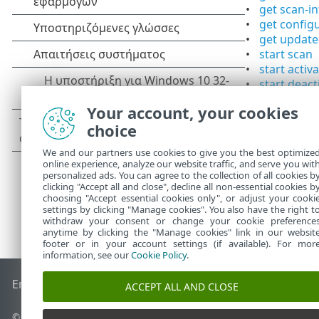
get scan-in
get config
get update
start scan
start activ
start deact
start upda
Your account, your cookies
set config
choice
We and our partners use cookies to give you the best optimize
online experience, analyze our website traffic, and serve you wit
personalized ads. You can agree to the collection of all cookies b
clicking "Accept all and close", decline all non-essential cookies b
choosing "Accept essential cookies only", or adjust your cooki
settings by clicking "Manage cookies". You also have the right t
withdraw your consent or change your cookie preference
anytime by clicking the "Manage cookies" link in our websit
footer or in your account settings (if available). For mor
information, see our
Cookie Policy
.
End of Life
Γνωσιακή βάση ESET
Ομάδα συζήτησης ESET
E
ACCEPT ALL AND CLOSE
© 1992 - 2026 ESET, spol. s r.o. - Με την επιφύλαξη παντός δικαιώ