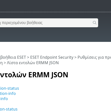
 βοήθεια ESET
>
ESET Endpoint Security
>
Ρυθμίσεις για π
ση
> Λίστα εντολών ERMM JSON
εντολών ERMM JSON
tion-status
tion-info
-info
ion-status