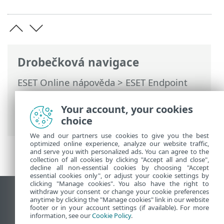
Drobečková navigace
ESET Online nápověda
>
ESET Endpoint
Security
>
Rozšířená nastavení
>
Aktualizace
>
Aktualizační mirror
>
Your account, your cookies
Řešení problémů při aktualizaci z mirroru
choice
We and our partners use cookies to give you the best
optimized online experience, analyze our website traffic,
and serve you with personalized ads. You can agree to the
collection of all cookies by clicking "Accept all and close",
decline all non-essential cookies by choosing "Accept
essential cookies only", or adjust your cookie settings by
clicking "Manage cookies". You also have the right to
withdraw your consent or change your cookie preferences
Zobrazit verzi pro počítač
anytime by clicking the "Manage cookies" link in our website
footer or in your account settings (if available). For more
End of Life
information, see our
Cookie Policy
.
ESET Databáze znalostí