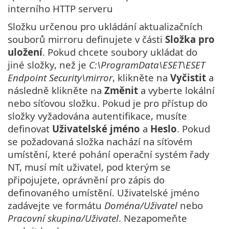
interního HTTP serveru
Složku určenou pro ukládání aktualizačních
souborů mirroru definujete v části
Složka pro
uložení
. Pokud chcete soubory ukládat do
jiné složky, než je
C:\ProgramData\ESET\ESET
Endpoint Security\mirror
, klikněte na
Vyčistit
a
následně klikněte na
Změnit
a vyberte lokální
nebo síťovou složku. Pokud je pro přístup do
složky vyžadována autentifikace, musíte
definovat
Uživatelské jméno
a
Heslo
. Pokud
se požadovaná složka nachází na síťovém
umístění, které pohání operační systém řady
NT, musí mít uživatel, pod kterým se
připojujete, oprávnění pro zápis do
definovaného umístění. Uživatelské jméno
zadávejte ve formátu
Doména/Uživatel
nebo
Pracovní skupina/Uživatel
. Nezapomeňte