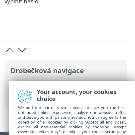
vyplnit heslo.
Drobečková navigace
ESET Online nápověda
>
ESET Endpoint
Security
>
Rozšířená nastavení
>
Your account, your cookies
Aktualizace
> Aktualizační mirror
choice
We and our partners use cookies to give you the best
optimized online experience, analyze our website traffic,
and serve you with personalized ads. You can agree to the
collection of all cookies by clicking "Accept all and close",
decline all non-essential cookies by choosing "Accept
essential cookies only", or adjust your cookie settings by