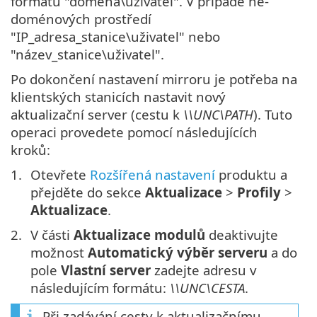
formátu "doména\uživatel". V případě ne-
doménových prostředí
"IP_adresa_stanice\uživatel" nebo
"název_stanice\uživatel".
Po dokončení nastavení mirroru je potřeba na
klientských stanicích nastavit nový
aktualizační server (cestu k
\\UNC\PATH
). Tuto
operaci provedete pomocí následujících
kroků:
Otevřete
Rozšířená nastavení
produktu a
přejděte do sekce
Aktualizace
>
Profily
>
Aktualizace
.
V části
Aktualizace modulů
deaktivujte
možnost
Automatický výběr serveru
a do
pole
Vlastní server
zadejte adresu v
následujícím formátu:
\\UNC\CESTA
.
Při zadávání cesty k aktualizačnímu