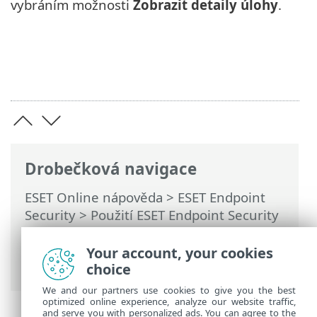
vybráním možnosti
Zobrazit detaily úlohy
.
Drobečková navigace
ESET Online nápověda
>
ESET Endpoint
Security
>
Použití ESET Endpoint Security
>
Nástroje
>
Plánovač
> Dialogová okna –
Plánovač > Informace o naplánované
Your account, your cookies
úloze
choice
We and our partners use cookies to give you the best
optimized online experience, analyze our website traffic,
and serve you with personalized ads. You can agree to the