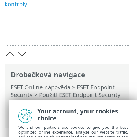
kontroly
.
Drobečková navigace
ESET Online nápověda
>
ESET Endpoint
Security
>
Použití ESET Endpoint Security
>
Nástroje
>
Plánovač
> Dialogová okna –
Plánovač > Možnosti naplánované
Your account, your cookies
kontroly
choice
We and our partners use cookies to give you the best
optimized online experience, analyze our website traffic,