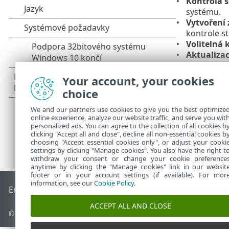
Kontrola s
systému.
Vytvoření
kontrole s
Volitelná 
Aktualiza
Kontrola z
Your account, your cookies
choice
We and our partners use cookies to give you the best optimize
online experience, analyze our website traffic, and serve you wit
personalized ads. You can agree to the collection of all cookies b
clicking "Accept all and close", decline all non-essential cookies b
choosing "Accept essential cookies only", or adjust your cooki
settings by clicking "Manage cookies". You also have the right t
withdraw your consent or change your cookie preference
anytime by clicking the "Manage cookies" link in our websit
footer or in your account settings (if available). For mor
information, see our
Cookie Policy
.
End of Life
ESET Databáze znalostí
ESET Forum
ESET Status
ACCEPT ALL AND CLOSE
© 1992 - 2026 ESET, spol. s r.o. - Všechna práva vyhrazena.