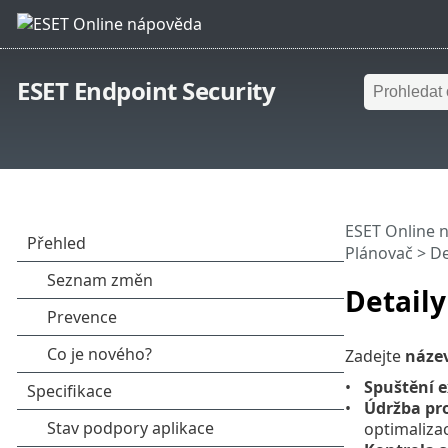
ESET Endpoint Security
ESET Online 
Plánovač > De
Detaily
Zadejte
náze
Spuštění e
Údržba pr
optimalizac