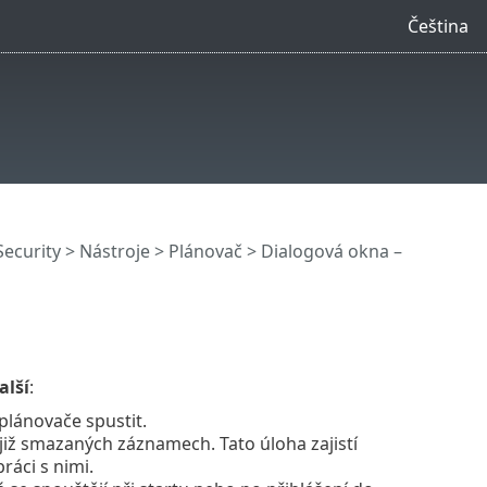
Čeština
Security
>
Nástroje
>
Plánovač
> Dialogová okna –
alší
:
plánovače spustit.
již smazaných záznamech. Tato úloha zajistí
ráci s nimi.