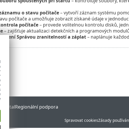
ouborů spouštěných při startu
– kontroluje soubory, které
 záznamu o stavu počítače
– vytvoří záznam systému pom
tavu počítače a umožňuje zobrazit získané údaje v jednoduc
kontrola počítače
– provede volitelnou kontrolu disků, jedn
ce
– zajišťuje aktualizaci detekčních a programových modulů
ařízení Správou zranitelností a záplat
– naplánuje každode
d
h
y
y
e
o
s
e
e
 Portal
Regionální podpora
Spravovat cookies
Zásady používán