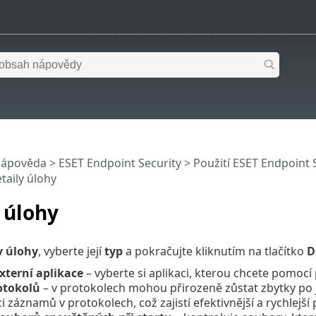
nápověda
>
ESET Endpoint Security
>
Použití ESET Endpoint 
taily úlohy
 úlohy
v úlohy
, vyberte její
typ
a pokračujte kliknutím na tlačítko
D
xterní aplikace
– vyberte si aplikaci, kterou chcete pomocí 
otokolů
– v protokolech mohou přirozeně zůstat zbytky po 
i záznamů v protokolech, což zajistí efektivnější a rychlejší p