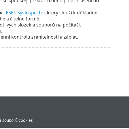
 se spouštějí při startu nebo po přihlášení do
ocí
ESET SysInspector
, který slouží k důkladné
hé a čitelné formě.
otlivých složek a souborů na počítači,
.
nní kontrolu zranitelností a záplat.
í souborů cookies