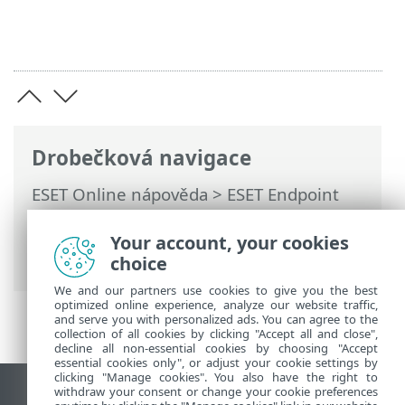
Drobečková navigace
ESET Online nápověda
>
ESET Endpoint
Security
>
Použití ESET Endpoint Security
>
Kontrola počítače
> Protokol kontroly
Your account, your cookies
počítače
choice
We and our partners use cookies to give you the best
optimized online experience, analyze our website traffic,
and serve you with personalized ads. You can agree to the
collection of all cookies by clicking "Accept all and close",
decline all non-essential cookies by choosing "Accept
essential cookies only", or adjust your cookie settings by
clicking "Manage cookies". You also have the right to
withdraw your consent or change your cookie preferences
Zobrazit verzi pro počítač