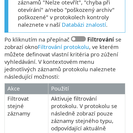
záznamů "Nelze otevřít", "chyba při
otevírání" a/nebo "poškozený archiv"
poškozené" v protokolech kontroly
naleznete v naší
Databázi znalostí
.
Po kliknutím na přepínač
Filtrování
se
zobrazí okno
Filtrování protokolu
, ve kterém
můžete definovat vlastní kritéria pro zúžení
vyhledávání. V kontextovém menu
jednotlivých záznamů protokolu naleznete
následující možnosti:
Akce
Použití
Filtrovat
Aktivuje filtrování
stejné
protokolu. V protokolu se
záznamy
následně zobrazí pouze
záznamy stejného typu,
odpovídající aktuálně