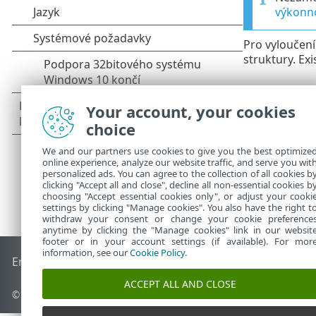
výkonno
Pro vyloučení
struktury. Ex
Your account, your cookies
choice
We and our partners use cookies to give you the best optimize
online experience, analyze our website traffic, and serve you wit
personalized ads. You can agree to the collection of all cookies b
clicking "Accept all and close", decline all non-essential cookies b
choosing "Accept essential cookies only", or adjust your cooki
settings by clicking "Manage cookies". You also have the right t
withdraw your consent or change your cookie preference
anytime by clicking the "Manage cookies" link in our websit
footer or in your account settings (if available). For mor
information, see our
Cookie Policy
.
End of Life
ESET Databáze znalostí
ESET Forum
ESET Status
ACCEPT ALL AND CLOSE
© 1992 - 2026 ESET, spol. s r.o. - Všechna práva vyhrazena.