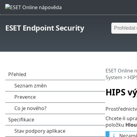
ESET Endpoint Security
ESET Online 
System
> HIP
HIPS v
Prostřednictv
Chcete-li upr
položku
Hlou
Nezaměň