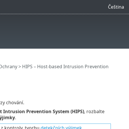
Čeština
Ochrany
>
HIPS – Host-based Intrusion Prevention
zy chování.
t Intrusion Prevention System (HIPS)
, rozbalte
ýjimky
.
z kontroly, tvorbu
detekčních výjimek
,