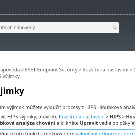
nápověda
>
ESET Endpoint Security
>
Rozšířená nastavení
>
S výjimky
ýjimky
ím výjimek můžete vyloučit procesy z HIPS Hloubkové analý
avit HIPS výjimky, otevřete
Rozšířená nastavení
>
HIPS
>
Hos
bková analýza chování
a klikněte
Upravit
vedle položky
V
ujte tuto funkci s možností pro
vyloučení přípon souborů