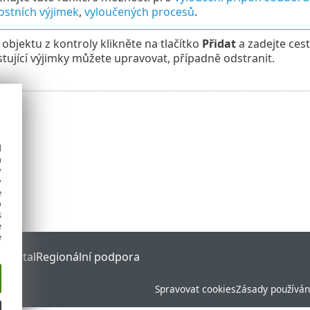
stních výjimek
,
vyloučených procesů
.
 objektu z kontroly klikněte na tlačítko
Přidat
a zadejte ces
istující výjimky můžete upravovat, případně odstranit.
d
h
y
y
e
o
s
e
e
 Portal
Regionální podpora
Spravovat cookies
Zásady používán