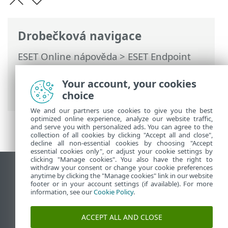
Drobečková navigace
ESET Online nápověda
>
ESET Endpoint
Security
>
Rozšířená nastavení
>
Ochrany
>
HIPS – Host-based Intrusion Prevention
Your account, your cookies
System
> Rozšířená nastavení HIPS
choice
We and our partners use cookies to give you the best
optimized online experience, analyze our website traffic,
and serve you with personalized ads. You can agree to the
collection of all cookies by clicking "Accept all and close",
decline all non-essential cookies by choosing "Accept
essential cookies only", or adjust your cookie settings by
clicking "Manage cookies". You also have the right to
withdraw your consent or change your cookie preferences
Zobrazit verzi pro počítač
anytime by clicking the "Manage cookies" link in our website
footer or in your account settings (if available). For more
End of Life
information, see our
Cookie Policy
.
ESET Databáze znalostí
ESET Forum
ACCEPT ALL AND CLOSE
ESET Status Portal