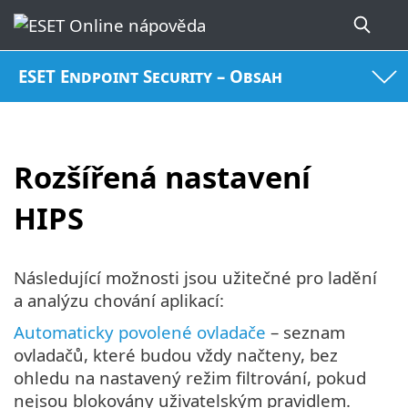
ESET Endpoint Security – Obsah
Rozšířená nastavení
HIPS
Následující možnosti jsou užitečné pro ladění
a analýzu chování aplikací:
Automaticky povolené ovladače
– seznam
ovladačů, které budou vždy načteny, bez
ohledu na nastavený režim filtrování, pokud
nejsou blokovány uživatelským pravidlem.