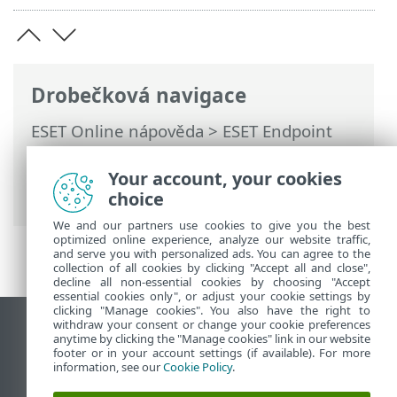
Drobečková navigace
ESET Online nápověda
>
ESET Endpoint
Security
>
Rozšířená nastavení
>
Ochrany
>
Ochrana přístupu na web
>
Filtrování
Your account, your cookies
obsahu webu
> Editor skupiny URL
choice
We and our partners use cookies to give you the best
optimized online experience, analyze our website traffic,
and serve you with personalized ads. You can agree to the
collection of all cookies by clicking "Accept all and close",
decline all non-essential cookies by choosing "Accept
essential cookies only", or adjust your cookie settings by
clicking "Manage cookies". You also have the right to
withdraw your consent or change your cookie preferences
Zobrazit verzi pro počítač
anytime by clicking the "Manage cookies" link in our website
footer or in your account settings (if available). For more
End of Life
information, see our
Cookie Policy
.
ESET Databáze znalostí