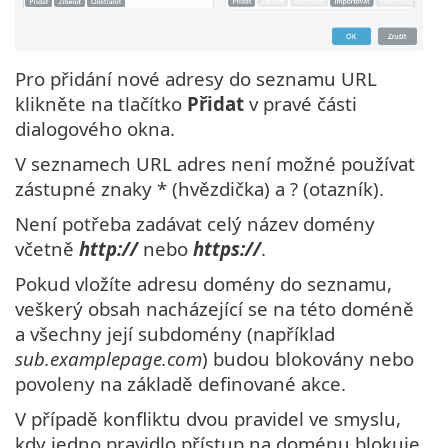
Pro přidání nové adresy do seznamu URL
klikněte na tlačítko
Přidat
v pravé části
dialogového okna.
V seznamech URL adres není možné používat
zástupné znaky * (hvězdička) a ? (otazník).
Není potřeba zadávat celý název domény
včetně
http://
nebo
https://
.
Pokud vložíte adresu domény do seznamu,
veškerý obsah nacházející se na této doméně
a všechny její subdomény (například
sub.examplepage.com
) budou blokovány nebo
povoleny na základě definované akce.
V případě konfliktu dvou pravidel ve smyslu,
kdy jedno pravidlo přístup na doménu blokuje