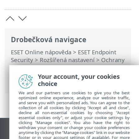
Drobečková navigace
ESET Online nápověda
>
ESET Endpoint
Security
>
Rozšířená nastavení
>
Ochrany
>
Ochrana přístupu na web
>
Filtrování
obsahu webu
> Filtrování obsahu webu –
Your account, your cookies
pravidla
choice
We and our partners use cookies to give you the best
optimized online experience, analyze our website traffic,
and serve you with personalized ads. You can agree to the
collection of all cookies by clicking "Accept all and close",
decline all non-essential cookies by choosing "Accept
essential cookies only", or adjust your cookie settings by
clicking "Manage cookies". You also have the right to
withdraw your consent or change your cookie preferences
Zobrazit verzi pro počítač
anytime by clicking the "Manage cookies" link in our website
footer or in your account settings (if available). For more
End of Life