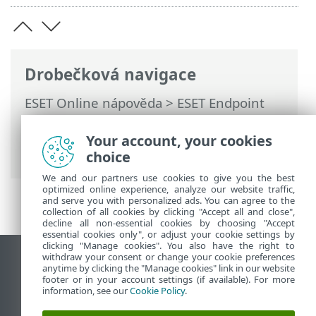
Drobečková navigace
ESET Online nápověda
>
ESET Endpoint
Security
>
Rozšířená nastavení
>
Oznámení
>
Interaktivní upozornění
>
Your account, your cookies
Seznam interaktivních upozornění
choice
We and our partners use cookies to give you the best
optimized online experience, analyze our website traffic,
and serve you with personalized ads. You can agree to the
collection of all cookies by clicking "Accept all and close",
decline all non-essential cookies by choosing "Accept
essential cookies only", or adjust your cookie settings by
clicking "Manage cookies". You also have the right to
withdraw your consent or change your cookie preferences
Zobrazit verzi pro počítač
anytime by clicking the "Manage cookies" link in our website
footer or in your account settings (if available). For more
End of Life
information, see our
Cookie Policy
.
ESET Databáze znalostí