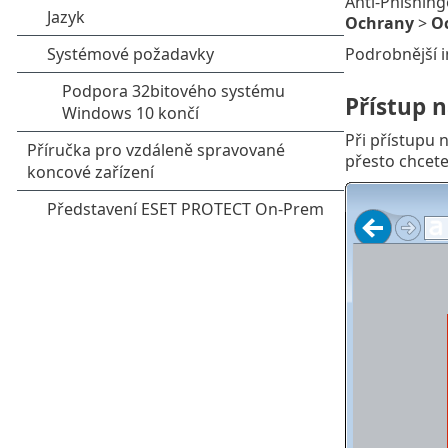
Anti-Phishing
Ochrany
>
O
Podrobnější i
Přístup 
Při přístupu 
přesto chcete 