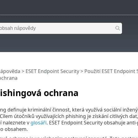
nápověda
>
ESET Endpoint Security
>
Použití ESET Endpoint 
ochrana
hishingová ochrana
ng definuje kriminální činnost, která využívá sociální inžen
. Cílem útočníků využívajících phishing je získání citlivých da
í naleznete v
glosáři
. ESET Endpoint Security obsahuje anti
mto obsahem.