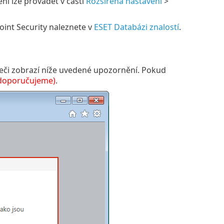
ní lze provádět v části
Rozšířená nastavení
>
int Security naleznete v
ESET Databázi znalostí
.
žeči zobrazí níže uvedené upozornění. Pokud
doporučujeme)
.