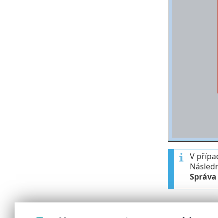
V přípa
Následn
Správa
Nahlásit