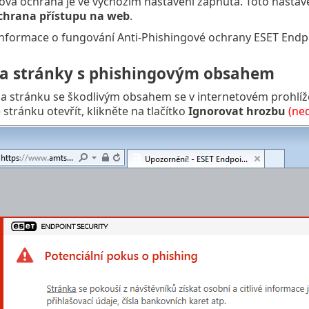
ová ochrana je ve výchozím nastavení zapnutá. Toto nastave
chrana přístupu na web
.
nformace o fungování Anti-Phishingové ochrany ESET Endpo
na stránky s phishingovým obsahem
na stránku se škodlivým obsahem se v internetovém prohlí
stránku otevřít, klikněte na tlačítko
Ignorovat hrozbu
(ne