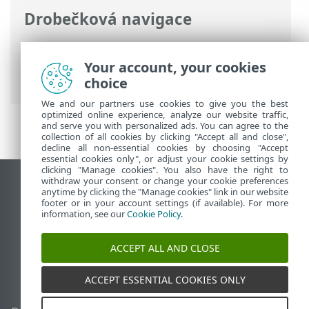
Drobečková navigace
ESET Online nápověda
>
ESET Endpoint
Security
>
Rozšířená nastavení
>
Your account, your cookies
Oznámení
choice
We and our partners use cookies to give you the best
optimized online experience, analyze our website traffic,
and serve you with personalized ads. You can agree to the
collection of all cookies by clicking "Accept all and close",
decline all non-essential cookies by choosing "Accept
essential cookies only", or adjust your cookie settings by
clicking "Manage cookies". You also have the right to
withdraw your consent or change your cookie preferences
Zobrazit verzi pro počítač
anytime by clicking the "Manage cookies" link in our website
footer or in your account settings (if available). For more
End of Life
information, see our
Cookie Policy
.
ESET Databáze znalostí
ESET Forum
ACCEPT ALL AND CLOSE
ESET Status Portal
Regionální podpora
ACCEPT ESSENTIAL COOKIES ONLY