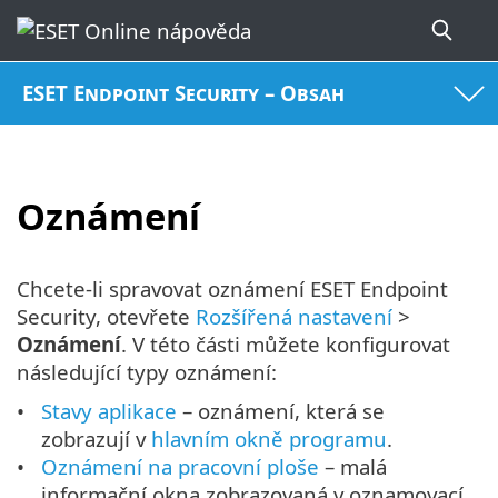
ESET Endpoint Security – Obsah
Oznámení
Chcete-li spravovat oznámení ESET Endpoint
Security, otevřete
Rozšířená nastavení
>
Oznámení
. V této části můžete konfigurovat
následující typy oznámení:
Stavy aplikace
– oznámení, která se
zobrazují v
hlavním okně programu
.
Oznámení na pracovní ploše
– malá
informační okna zobrazovaná v oznamovací