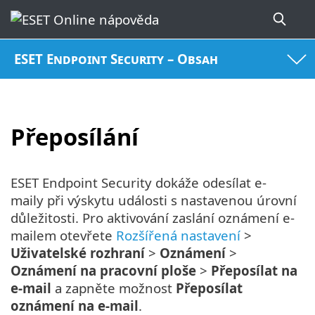
ESET Endpoint Security – Obsah
Přeposílání
ESET Endpoint Security dokáže odesílat e-
maily při výskytu události s nastavenou úrovní
důležitosti. Pro aktivování zaslání oznámení e-
mailem otevřete
Rozšířená nastavení
>
Uživatelské rozhraní
>
Oznámení
>
Oznámení na pracovní ploše
>
Přeposílat na
e-mail
a zapněte možnost
Přeposílat
oznámení na e-mail
.