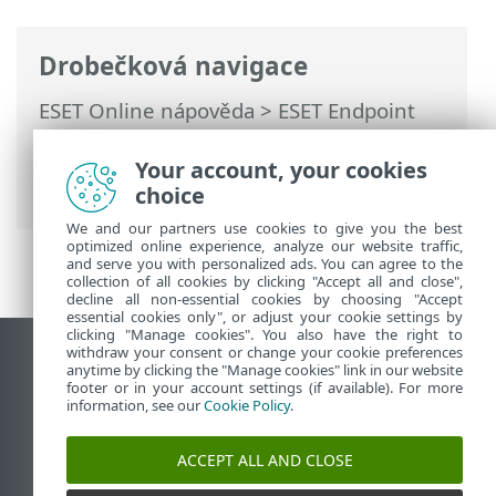
Drobečková navigace
ESET Online nápověda
>
ESET Endpoint
Security
>
Rozšířená nastavení
>
Oznámení
>
Oznámení na pracovní ploše
Your account, your cookies
> Přeposílání
choice
We and our partners use cookies to give you the best
optimized online experience, analyze our website traffic,
and serve you with personalized ads. You can agree to the
collection of all cookies by clicking "Accept all and close",
decline all non-essential cookies by choosing "Accept
essential cookies only", or adjust your cookie settings by
clicking "Manage cookies". You also have the right to
withdraw your consent or change your cookie preferences
Zobrazit verzi pro počítač
anytime by clicking the "Manage cookies" link in our website
footer or in your account settings (if available). For more
End of Life
information, see our
Cookie Policy
.
ESET Databáze znalostí
ESET Forum
ACCEPT ALL AND CLOSE
ESET Status Portal