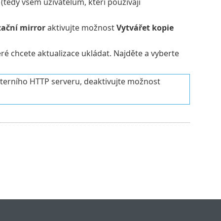
 (tedy všem uživatelům, kteří používají
zační mirror
aktivujte možnost
Vytvářet kopie
eré chcete aktualizace ukládat. Najděte a vyberte
terního HTTP serveru, deaktivujte možnost