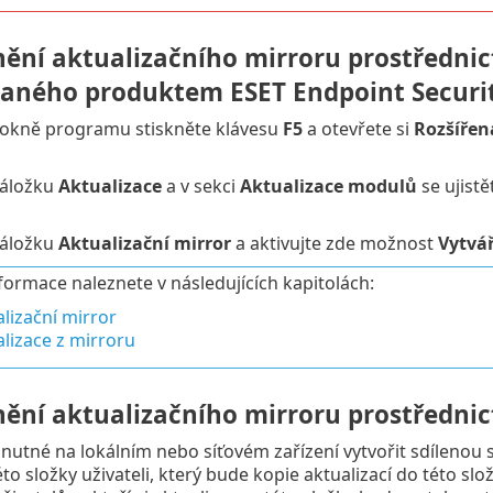
nění aktualizačního mirroru prostřednic
aného produktem ESET Endpoint Securi
 okně programu stiskněte klávesu
F5
a otevřete si
Rozšířen
záložku
Aktualizace
a v sekci
Aktualizace modulů
se ujistě
záložku
Aktualizační mirror
a aktivujte zde možnost
Vytvář
nformace naleznete v následujících kapitolách:
lizační mirror
lizace z mirroru
nění aktualizačního mirroru prostřednic
 nutné na lokálním nebo síťovém zařízení vytvořit sdílenou s
éto složky uživateli, který bude kopie aktualizací do této slo