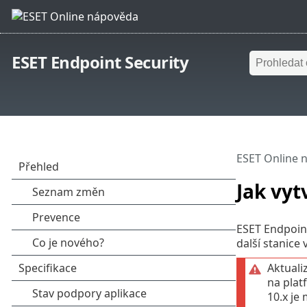
ESET Endpoint Security
ESET Online 
Jak vyt
ESET Endpoint
další stanice 
Aktuali
na plat
10.x je