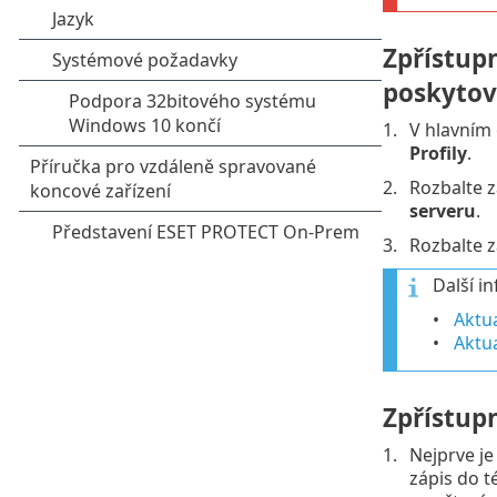
Zpřístup
poskytov
V hlavním
Profily
.
Rozbalte 
serveru
.
Rozbalte 
Další i
Aktua
Aktua
Zpřístup
Nejprve je
zápis do t