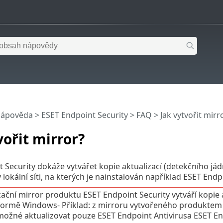
nápověda
>
ESET Endpoint Security
>
FAQ
> Jak vytvořit mirr
vořit mirror?
 Security dokáže vytvářet kopie aktualizací (detekčního jádr
v lokální síti, na kterých je nainstalován například ESET En
zační mirror produktu ESET Endpoint Security vytváří kopie
formě Windows- Příklad: z mirroru vytvořeného produktem 
 možné aktualizovat pouze ESET Endpoint Antivirusa ESET En