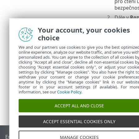
pro čtení 
bezpečnos
Dále v
Roz
aktualiza
Your account, your cookies
Klikněte 
choice
vytvořenou
We and our partners use cookies to give you the best optimize
Pokud n
online experience, analyze our website traffic, and serve you wit
personalized ads. You can agree to the collection of all cookies b
Zapnou
clicking "Accept all and close", decline all non-essential cookies b
choosing "Accept essential cookies only", or adjust your cooki
settings by clicking "Manage cookies". You also have the right t
withdraw your consent or change your cookie preference
anytime by clicking the "Manage cookies" link in our websit
footer or in your account settings (if available). For mor
information, see our
Cookie Policy
.
ACCEPT ALL AND CLOSE
ACCEPT ESSENTIAL COOKIES ONLY
End of Life
ESET Databáze znalostí
ESET Forum
ESET Status
MANAGE COOKIES