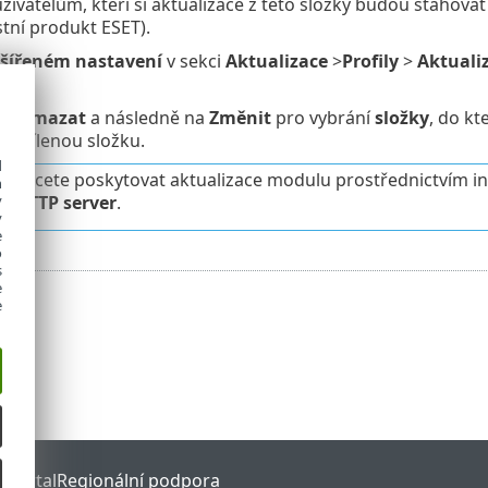
uživatelům, kteří si aktualizace z této složky budou stahovat
tní produkt ESET).
šířeném nastavení
v sekci
Aktualizace
>
Profily
>
Aktuali
cí
.
na
Vymazat
a následně na
Změnit
pro vybrání
složky
, do kt
 sdílenou složku.
d
echcete poskytovat aktualizace modulu prostřednictvím in
h
y
t HTTP server
.
y
e
o
s
e
e
 Portal
Regionální podpora