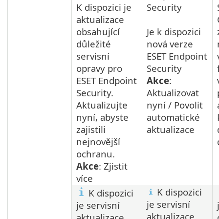
K dispozici je
Security
aktualizace
obsahující
Je k dispozici
důležité
nová verze
servisní
ESET Endpoint
opravy pro
Security
ESET Endpoint
Akce
:
Security.
Aktualizovat
Aktualizujte
nyní / Povolit
nyní, abyste
automatické
zajistili
aktualizace
nejnovější
ochranu.
Akce
: Zjistit
více
K dispozici
K dispozici
je servisní
je servisní
aktualizace
aktualizace