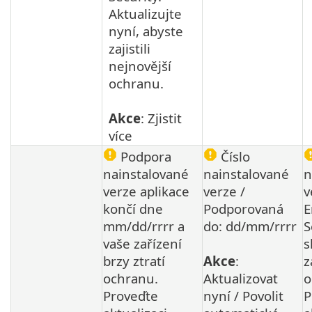
Aktualizujte
nyní, abyste
zajistili
nejnovější
ochranu.
Akce
: Zjistit
více
Podpora
Číslo
nainstalované
nainstalované
n
verze aplikace
verze /
v
končí dne
Podporovaná
E
mm/dd/rrrr a
do: dd/mm/rrrr
S
vaše zařízení
s
brzy ztratí
Akce
:
z
ochranu.
Aktualizovat
o
Proveďte
nyní / Povolit
P