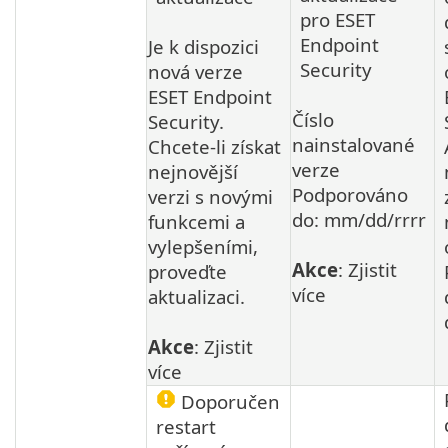
pro ESET
Endpoint
Je k dispozici
Security
nová verze
ESET Endpoint
Číslo
Security.
nainstalované
Chcete-li získat
verze
nejnovější
Podporováno
verzi s novými
do: mm/dd/rrrr
funkcemi a
vylepšeními,
Akce
: Zjistit
proveďte
více
aktualizaci.
Akce
: Zjistit
více
Doporučen
restart