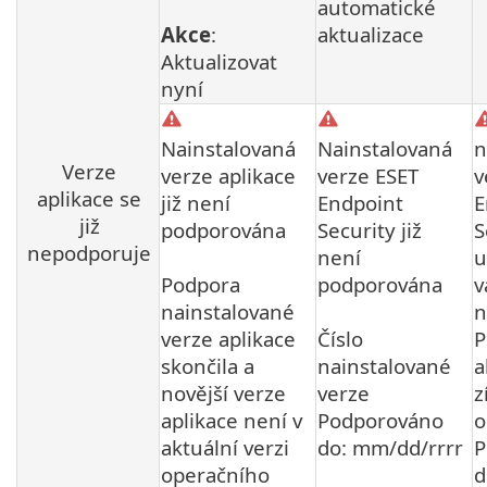
automatické
Akce
:
aktualizace
Aktualizovat
nyní
Nainstalovaná
Nainstalovaná
n
Verze
verze aplikace
verze ESET
v
aplikace se
již není
Endpoint
E
již
podporována
Security již
S
nepodporuje
není
u
Podpora
podporována
v
nainstalované
n
verze aplikace
Číslo
P
skončila a
nainstalované
a
novější verze
verze
z
aplikace není v
Podporováno
o
aktuální verzi
do: mm/dd/rrrr
P
operačního
d