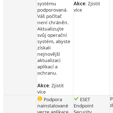
systému
Akce
: Zjistit
podporovaná.
více
Váš počítač
není chráněn.
Aktualizujte
svůj operační
systém, abyste
získali
nejnovější
aktualizaci
aplikací a
ochranu.
Akce
: Zjistit
více
P
Podpora
ESET
d
nainstalované
Endpoint
verze aplikace
Security