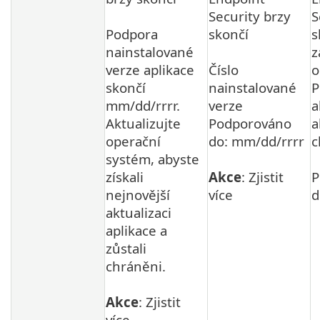
Security brzy
S
Podpora
skončí
s
nainstalované
z
verze aplikace
Číslo
o
skončí
nainstalované
P
mm/dd/rrrr.
verze
a
Aktualizujte
Podporováno
a
operační
do: mm/dd/rrrr
c
systém, abyste
získali
Akce
: Zjistit
P
nejnovější
více
d
aktualizaci
aplikace a
zůstali
chráněni.
Akce
: Zjistit
více