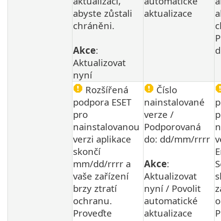
aktualizaci,
automatické
a
abyste zůstali
aktualizace
a
chráněni.
c
P
Akce
:
d
Aktualizovat
nyní
Rozšířená
Číslo
podpora ESET
nainstalované
p
pro
verze /
p
nainstalovanou
Podporovaná
n
verzi aplikace
do: dd/mm/rrrr
v
skončí
E
mm/dd/rrrr a
Akce
:
S
vaše zařízení
Aktualizovat
s
brzy ztratí
nyní / Povolit
z
ochranu.
automatické
o
Proveďte
aktualizace
P