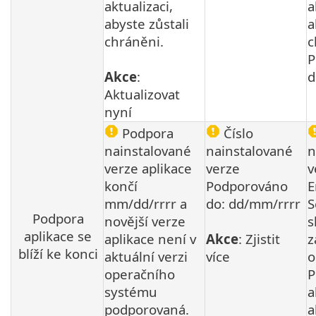
aktualizaci,
a
abyste zůstali
a
chráněni.
c
P
Akce
:
d
Aktualizovat
nyní
Podpora
Číslo
nainstalované
nainstalované
n
verze aplikace
verze
v
končí
Podporováno
E
mm/dd/rrrr a
do: dd/mm/rrrr
S
Podpora
novější verze
s
aplikace se
aplikace není v
Akce
: Zjistit
z
blíží ke konci
aktuální verzi
více
o
operačního
P
systému
a
podporovaná.
a