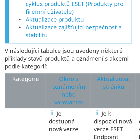
cyklus produktů ESET (Produkty pro
firemní uživatele)
Aktualizace produktu
Aktualizace zajišťující bezpečnost a
stabilitu
V následující tabulce jsou uvedeny některé
příklady stavů produktů a oznámení s akcemi
podle kategorií:
Kategorie
Okno s
Aktualizovat
oznámením
stránku
nebo
varováním
Je
Je k
dostupná
dispozici nová
nová verze
verze ESET
Endpoint