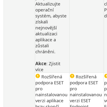
Aktualizujte
c
operační
P
systém, abyste
d
získali
nejnovější
aktualizaci
aplikace a
zůstali
chráněni.
Akce
: Zjistit
více
Rozšířená
Rozšířená
podpora ESET
podpora ESET
p
pro
pro
p
nainstalovanou
nainstalovanou
n
verzi aplikace
verzi ESET
v
brzy skončí
Endpoint
E