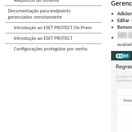
Gerenci
Adicio
Editar
–
Remov
avaliad