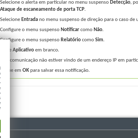
Selecione o alerta em particular no menu suspenso
Detecção
, p
Ataque de escaneamento de porta TCP
.
Selecione
Entrada
no menu suspenso de direção para o caso de 
Configure o menu suspenso
Notificar
como
Não
.
Configure o menu suspenso
Relatório
como
Sim
.
Deixe
Aplicativo
em branco.
Se a comunicação não estiver vindo de um endereço IP em partic
d
Clique em
OK
para salvar essa notificação.
h
y
y
e
o
s
e
e