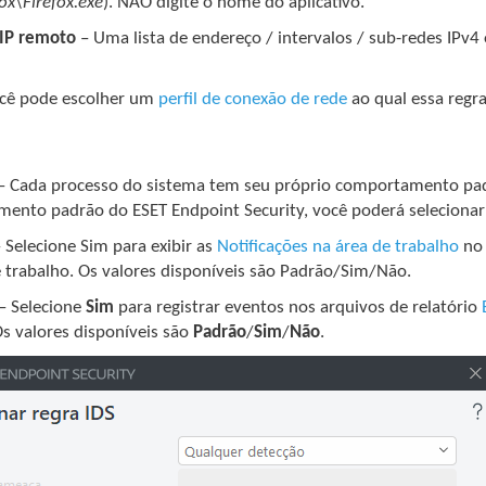
fox\Firefox.exe
). NÃO digite o nome do aplicativo.
IP remoto
– Uma lista de endereço / intervalos / sub-redes IPv
cê pode escolher um
perfil de conexão de rede
ao qual essa regra
– Cada processo do sistema tem seu próprio comportamento padrão
ento padrão do ESET Endpoint Security, você poderá selecionar
 Selecione Sim para exibir as
Notificações na área de trabalho
no 
e trabalho. Os valores disponíveis são Padrão/Sim/Não.
– Selecione
Sim
para registrar eventos nos arquivos de relatório
Os valores disponíveis são
Padrão
/
Sim
/
Não
.