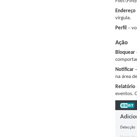
Files\Fire
Endereço 
vírgula.
Perfil
– vo
Ação
Bloquear
comportam
Notificar
–
na área d
Relatório
eventos. 