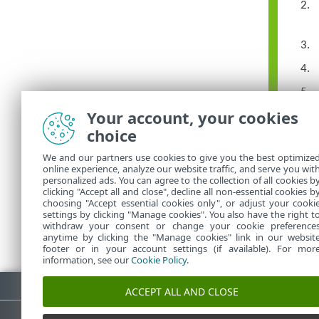
Your account, your cookies
choice
We and our partners use cookies to give you the best optimize
online experience, analyze our website traffic, and serve you wit
personalized ads. You can agree to the collection of all cookies b
clicking "Accept all and close", decline all non-essential cookies b
choosing "Accept essential cookies only", or adjust your cooki
settings by clicking "Manage cookies". You also have the right t
withdraw your consent or change your cookie preference
anytime by clicking the "Manage cookies" link in our websit
footer or in your account settings (if available). For mor
information, see our
Cookie Policy
.
Fazer download do PDF
ACCEPT ALL AND CLOSE