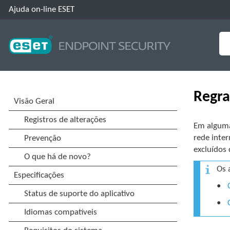
Ajuda on-line ESET
Regra
Em alguma
rede inte
excluídos 
Os 