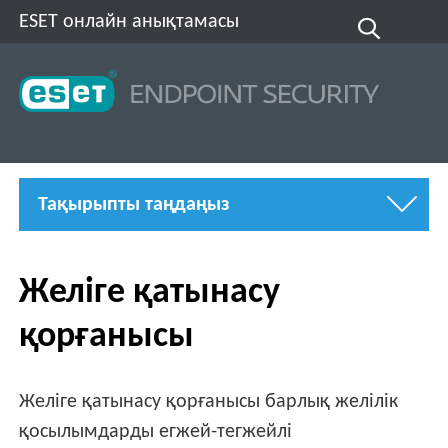
ESET онлайн анықтамасы
Тақырыпты таңдаңыз
Желіге қатынасу
қорғанысы
Желіге қатынасу қорғанысы барлық желілік
қосылымдарды егжей-тегжейлі