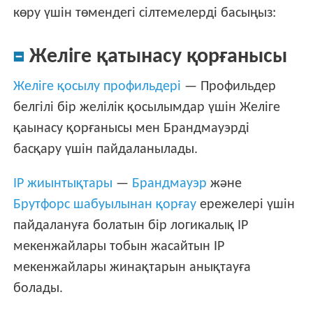
көру үшін төмендегі сілтемелерді басыңыз:
Желіге қатынасу қорғанысы
Желіге қосылу профильдері
— Профильдер
белгілі бір желілік қосылымдар үшін Желіге
қаынасу қорғанысы мен Брандмауэрді
басқару үшін пайдаланылады.
IP жиынтықтары
—
Брандмауэр
және
Брутфорс шабуылынан қорғау
ережелері үшін
пайдалануға болатын бір логикалық IP
мекенжайлары тобын жасайтын IP
мекенжайлары жинақтарын анықтауға
болады.