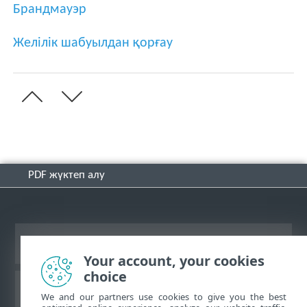
Брандмауэр
Желілік шабуылдан қорғау
PDF жүктеп алу
Жұмыс үстеліндегі сайтты қарау
Your account, your cookies
choice
ESET білім қоры
We and our partners use cookies to give you the best