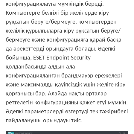
конфигурациялауға мүмкіндік береді.
Компьютерге белгілі бір желілерде кіру
рұқсатын беруге/бермеуге, компьютерден
желілік құрылғыларға кіру рұқсатын беруге/
бермеуге және конфигурацияға қарай басқа
да әрекеттерді орындауға болады. Әдепкі
бойынша, ESET Endpoint Security
қолданбасында алдын ала
конфигурацияланған брандмауэр ережелері
және максималды қауіпсіздік үшін желіге кіру
қорғанысы бар. Алайда нақты орталар
реттелетін конфигурацияны қажет етуі мүмкін.
Әдепкі параметрлерді өзгертуді тек тәжірибелі
пайдаланушы орындауы тиіс.