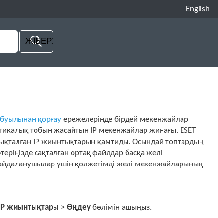
English
буылынан қорғау
ережелерінде бірдей мекенжайлар
гикалық тобын жасайтын IP мекенжайлар жинағы. ESET
анықталған IP жиынтықтарын қамтиды. Осындай топтардың
теріңізде сақталған ортақ файлдар басқа желі
 пайдаланушылар үшін қолжетімді желі мекенжайларының
IP жиынтықтары
>
Өңдеу
бөлімін ашыңыз.