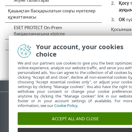
Қосу
т
ауқым
OK
тү
Қосымша 
Your account, your cookies
choice
We and our partners use cookies to give you the best optimize
online experience, analyze our website traffic, and serve you wit
personalized ads. You can agree to the collection of all cookies b
clicking "Accept all and close", decline all non-essential cookies b
choosing "Accept essential cookies only", or adjust your cooki
PDF жүктеп алу
settings by clicking "Manage cookies". You also have the right t
withdraw your consent or change your cookie preference
anytime by clicking the "Manage cookies" link in our websit
footer or in your account settings (if available). For mor
information, see our
Cookie Policy
.
ESET білім қоры
ESET форумы
ACCEPT ALL AND CLOSE