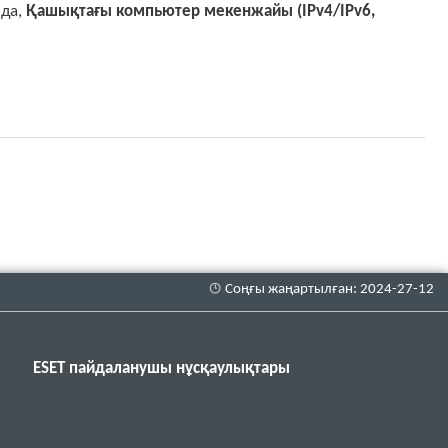
да,
Қашықтағы компьютер мекенжайы (IPv4/IPv6,
ESET пайдаланушы нұсқаулықтары