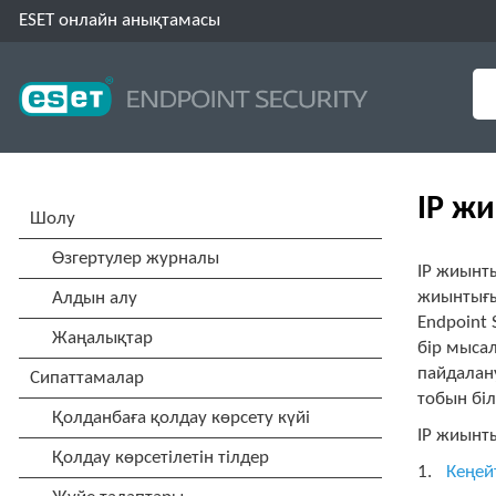
ESET онлайн анықтамасы
IP ж
IP жиынт
жиынтығы
Endpoint
бір мыса
пайдалан
тобын біл
IP жиынты
Кеңей