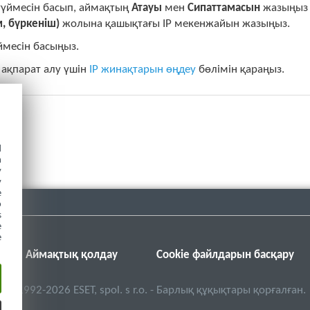
үймесін басып, аймақтың
Атауы
мен
Сипаттамасын
жазыңыз 
, бүркеніш)
жолына қашықтағы IP мекенжайын жазыңыз.
ймесін басыңыз.
ақпарат алу үшін
IP жинақтарын өңдеу
бөлімін қараңыз.
d
h
y
y
e
o
s
e
e
Аймақтық қолдау
Cookie файлдарын басқару
©
1992-2026
ESET, spol. s r.o. - Барлық құқықтары қорғалған.