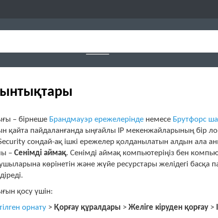
иынтықтары
ығы – бірнеше
Брандмауэр ережелерінде
немесе
Брутфорс ша
н қайта пайдаланғанда ыңғайлы IP мекенжайларының бір ло
 Security сондай-ақ ішкі ережелер қолданылатын алдын ала 
лы –
Сенімді аймақ
. Сенімді аймақ компьютеріңіз бен компью
ушыларына көрінетін және жүйе ресурстары желідегі басқа
діреді.
ғын қосу үшін:
тілген орнату
>
Қорғау құралдары
>
Желіге кіруден қорғау
>