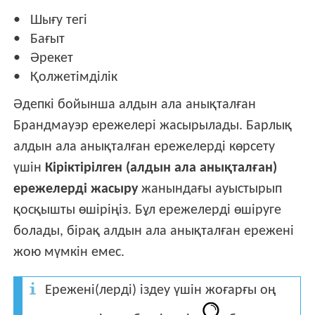
Шығу тегі
Бағыт
Әрекет
Қолжетімділік
Әдепкі бойынша алдын ала анықталған
Брандмауэр ережелері жасырылады. Барлық
алдын ала анықталған ережелерді көрсету
үшін
Кіріктірілген (алдын ала анықталған)
ережелерді жасыру
жанындағы ауыстырып
қосқышты өшіріңіз. Бұл ережелерді өшіруге
болады, бірақ алдын ала анықталған ережені
жою мүмкін емес.
Ережені(лерді) іздеу үшін жоғарғы оң