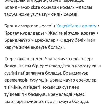
бағдарламаларды жүктеуге тырысады.
Брандмауэр сізге осындай қосылымдарды
табуға және үзуге мүмкіндік береді.
Брандмауэр ережелерін
Кеңейтілген орнату
>
Қорғау құралдары
>
Желіге кіруден қорғау
>
Брандмауэр
>
Ережелер
>
Өңдеу
бөлімінен
көруге және өңдеуге болады.
Егер сізде көптеген брандмауэр ережелері
болса, нақты бір ережелерді ғана көрсету үшін
сүзгіні пайдалануға болады. Брандмауэр
ережелерін сүзу үшін Брандмауэр ережелері
тізімінің үстіндегі
Қосымша сүзгілер
түймешігін басыңыз. Ережелерді келесі
шарттарға сүйене отырып сүзуге болады: