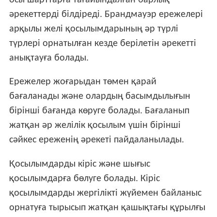
осы шарттарға тағайындалған барлық
әрекеттерді білдіреді. Брандмауэр ережелері
арқылы желі қосылымдарының әр түрлі
түрлері орнатылған кезде берілетін әрекетті
анықтауға болады.
Ережелер жоғарыдан төмен қарай
бағаланады және олардың басымдылығын
бірінші бағанда көруге болады. Бағаланып
жатқан әр желілік қосылым үшін бірінші
сәйкес ереженің әрекеті пайдаланылады.
Қосылымдарды кіріс және шығыс
қосылымдарға бөлуге болады. Кіріс
қосылымдарды жергілікті жүйемен байланыс
орнатуға тырысып жатқан қашықтағы құрылғы