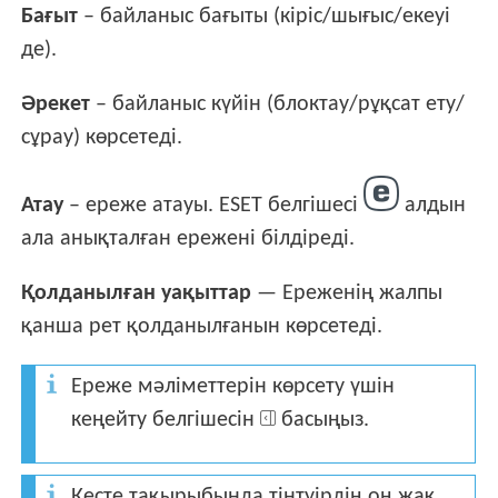
Бағыт
– байланыс бағыты (кіріс/шығыс/екеуі
де).
Әрекет
– байланыс күйін (блоктау/рұқсат ету/
сұрау) көрсетеді.
Атау
– ереже атауы. ESET белгішесі
алдын
ала анықталған ережені білдіреді.
Қолданылған уақыттар
— Ереженің жалпы
қанша рет қолданылғанын көрсетеді.
Ереже мәліметтерін көрсету үшін
кеңейту белгішесін
басыңыз.
Кесте тақырыбында тінтуірдің оң жақ