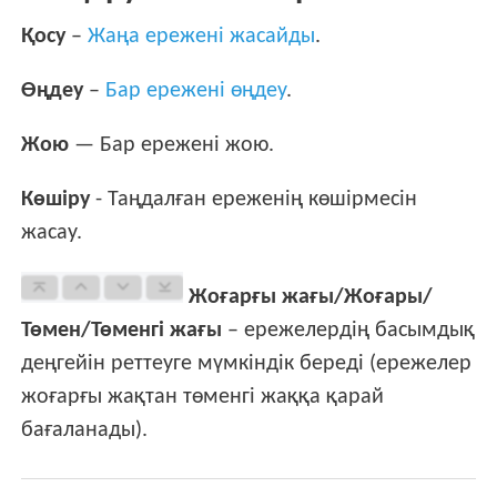
Қосу
–
Жаңа ережені жасайды
.
Өңдеу
–
Бар ережені өңдеу
.
Жою
— Бар ережені жою.
Көшіру
- Таңдалған ереженің көшірмесін
жасау.
Жоғарғы жағы/Жоғары/
Төмен/Төменгі жағы
– ережелердің басымдық
деңгейін реттеуге мүмкіндік береді (ережелер
жоғарғы жақтан төменгі жаққа қарай
бағаланады).