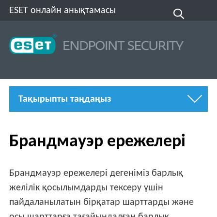
ESET онлайн анықтамасы
Тақырыпты таңдаңыз
Брандмауэр ережелері
Брандмауэр ережелері дегеніміз барлық
желілік қосылымдарды тексеру үшін
пайдаланылатын бірқатар шарттарды және