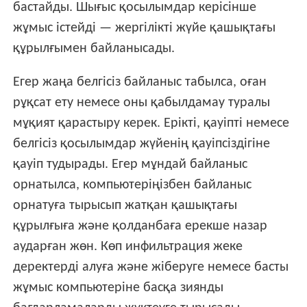
бастайды. Шығыс қосылымдар керісінше
жұмыс істейді — жергілікті жүйе қашықтағы
құрылғымен байланысады.
Егер жаңа белгісіз байланыс табылса, оған
рұқсат ету немесе оны қабылдамау туралы
мұқият қарастыру керек. Ерікті, қауіпті немесе
белгісіз қосылымдар жүйенің қауіпсіздігіне
қауіп тудырады. Егер мұндай байланыс
орнатылса, компьютеріңізбен байланыс
орнатуға тырысып жатқан қашықтағы
құрылғыға және қолданбаға ерекше назар
аударған жөн. Көп инфильтрация жеке
деректерді алуға және жіберуге немесе басты
жұмыс компьютеріне басқа зиянды