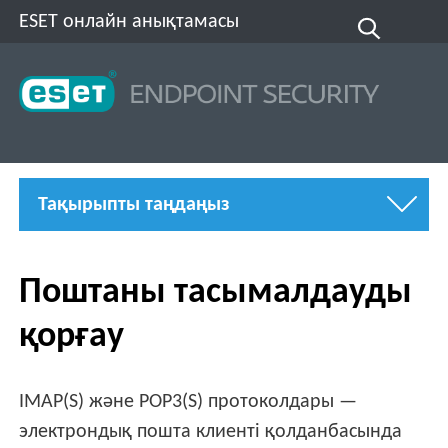
ESET онлайн анықтамасы
Тақырыпты таңдаңыз
Поштаны тасымалдауды
қорғау
IMAP(S) және POP3(S) протоколдары —
электрондық пошта клиенті қолданбасында