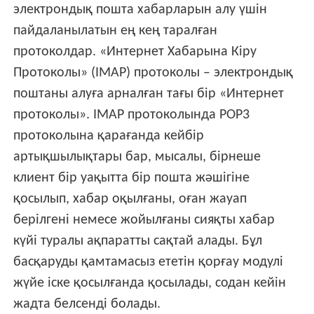
электрондық пошта хабарларын алу үшін
пайдаланылатын ең кең таралған
протоколдар. «Интернет Хабарына Кіру
Протоколы» (IMAP) протоколы – электрондық
поштаны алуға арналған тағы бір «Интернет
протоколы». IMAP протоколында POP3
протоколына қарағанда кейбір
артықшылықтары бар, мысалы, бірнеше
клиент бір уақытта бір пошта жәшігіне
қосылып, хабар оқылғаны, оған жауап
берілгені немесе жойылғаны сияқты хабар
күйі туралы ақпаратты сақтай алады. Бұл
басқаруды қамтамасыз ететін қорғау модулі
жүйе іске қосылғанда қосылады, содан кейін
жадта белсенді болады.