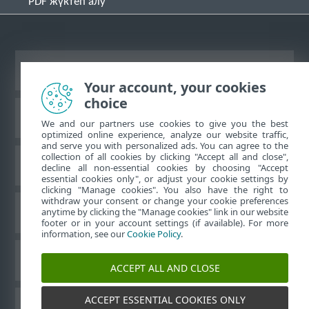
PDF жүктеп алу
Жұмыс үстеліндегі сайтты қарау
Your account, your cookies
choice
ESET білім қоры
We and our partners use cookies to give you the best
optimized online experience, analyze our website traffic,
and serve you with personalized ads. You can agree to the
collection of all cookies by clicking "Accept all and close",
ESET форумы
decline all non-essential cookies by choosing "Accept
essential cookies only", or adjust your cookie settings by
clicking "Manage cookies". You also have the right to
withdraw your consent or change your cookie preferences
Аймақтық қолдау
anytime by clicking the "Manage cookies" link in our website
footer or in your account settings (if available). For more
information, see our
Cookie Policy
.
Cookie файлдарын басқару
ACCEPT ALL AND CLOSE
ACCEPT ESSENTIAL COOKIES ONLY
ESET пайдаланушы нұсқаулықтары