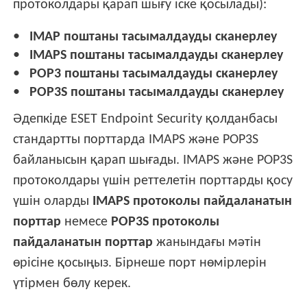
протоколдары қарап шығу іске қосылады):
IMAP поштаны тасымалдауды сканерлеу
IMAPS поштаны тасымалдауды сканерлеу
POP3 поштаны тасымалдауды сканерлеу
POP3S поштаны тасымалдауды сканерлеу
Әдепкіде ESET Endpoint Security қолданбасы
стандартты порттарда IMAPS және POP3S
байланысын қарап шығады. IMAPS және POP3S
протоколдары үшін реттелетін порттарды қосу
үшін оларды
IMAPS протоколы пайдаланатын
порттар
немесе
POP3S протоколы
пайдаланатын порттар
жанындағы мәтін
өрісіне қосыңыз. Бірнеше порт нөмірлерін
үтірмен бөлу керек.