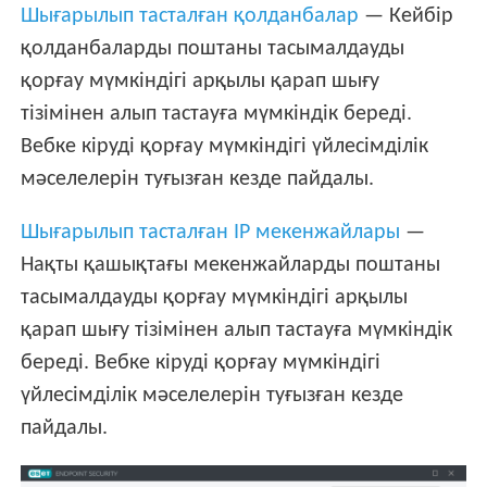
Шығарылып тасталған қолданбалар
— Кейбір
қолданбаларды поштаны тасымалдауды
қорғау мүмкіндігі арқылы қарап шығу
тізімінен алып тастауға мүмкіндік береді.
Вебке кіруді қорғау мүмкіндігі үйлесімділік
мәселелерін туғызған кезде пайдалы.
Шығарылып тасталған IP мекенжайлары
—
Нақты қашықтағы мекенжайларды поштаны
тасымалдауды қорғау мүмкіндігі арқылы
қарап шығу тізімінен алып тастауға мүмкіндік
береді. Вебке кіруді қорғау мүмкіндігі
үйлесімділік мәселелерін туғызған кезде
пайдалы.