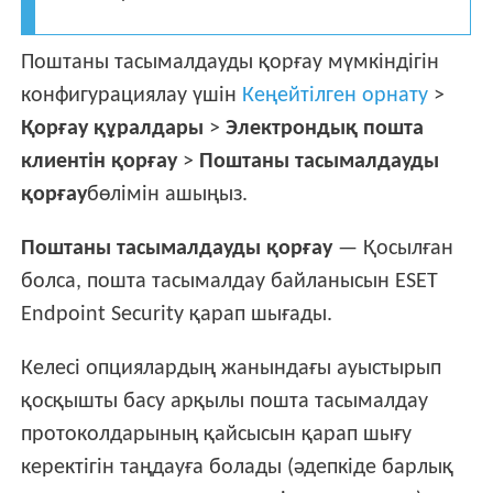
Поштаны тасымалдауды қорғау мүмкіндігін
конфигурациялау үшін
Кеңейтілген орнату
>
Қорғау құралдары
>
Электрондық пошта
клиентін қорғау
>
Поштаны тасымалдауды
қорғау
бөлімін ашыңыз.
Поштаны тасымалдауды қорғау
— Қосылған
болса, пошта тасымалдау байланысын ESET
Endpoint Security қарап шығады.
Келесі опциялардың жанындағы ауыстырып
қосқышты басу арқылы пошта тасымалдау
протоколдарының қайсысын қарап шығу
керектігін таңдауға болады (әдепкіде барлық