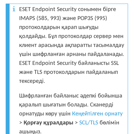
ESET Endpoint Security сонымен бірге
IMAPS (585, 993) және POP3S (995)
протоколдарын қарап шығуды
қолдайды. Бұл протоколдар сервер мен
клиент арасында ақпаратты тасымалдау
үшін шифрланған арнаны пайдаланады.
ESET Endpoint Security байланысты SSL
және TLS протоколдарын пайдаланып
тексереді.
Шифрланған байланыс әдепкі бойынша
қаралып шығатын болады. Сканерді
орнатуды көру үшін
Кеңейтілген орнату
>
Қорғау құралдары
>
SCL/TLS
бөлімін
ашыңыз.