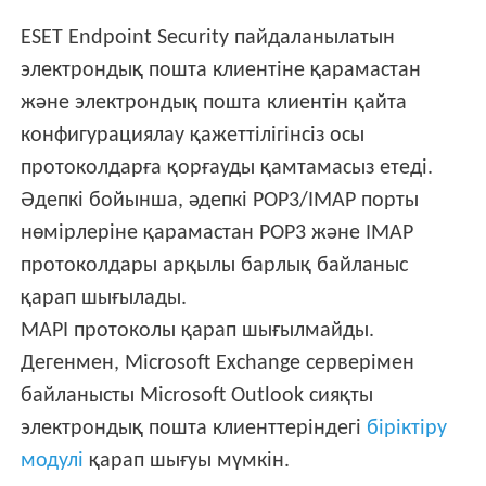
ESET Endpoint Security пайдаланылатын
электрондық пошта клиентіне қарамастан
және электрондық пошта клиентін қайта
конфигурациялау қажеттілігінсіз осы
протоколдарға қорғауды қамтамасыз етеді.
Әдепкі бойынша, әдепкі POP3/IMAP порты
нөмірлеріне қарамастан POP3 және IMAP
протоколдары арқылы барлық байланыс
қарап шығылады.
MAPI протоколы қарап шығылмайды.
Дегенмен, Microsoft Exchange серверімен
байланысты Microsoft Outlook сияқты
электрондық пошта клиенттеріндегі
біріктіру
модулі
қарап шығуы мүмкін.