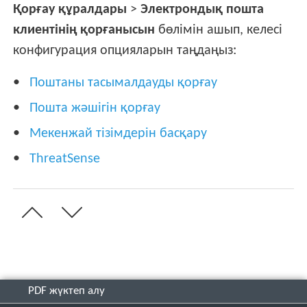
Қорғау құралдары
>
Электрондық пошта
клиентінің қорғанысын
бөлімін ашып, келесі
конфигурация опцияларын таңдаңыз:
Поштаны тасымалдауды қорғау
Пошта жәшігін қорғау
Мекенжай тізімдерін басқару
ThreatSense
PDF жүктеп алу