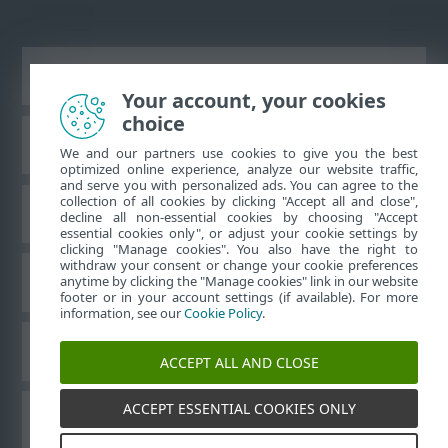
Жұмыс үстеліндегі сайтты қарау
Your account, your cookies
choice
ESET білім қоры
We and our partners use cookies to give you the best
optimized online experience, analyze our website traffic,
and serve you with personalized ads. You can agree to the
collection of all cookies by clicking "Accept all and close",
ESET форумы
decline all non-essential cookies by choosing "Accept
essential cookies only", or adjust your cookie settings by
clicking "Manage cookies". You also have the right to
withdraw your consent or change your cookie preferences
Аймақтық қолдау
anytime by clicking the "Manage cookies" link in our website
footer or in your account settings (if available). For more
information, see our
Cookie Policy
.
Cookie файлдарын басқару
ACCEPT ALL AND CLOSE
ACCEPT ESSENTIAL COOKIES ONLY
ESET пайдаланушы нұсқаулықтары