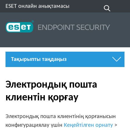
ESET онлайн анықтамасы
Тақырыпты таңдаңыз
Электрондық пошта
клиентін қорғау
Электрондық пошта клиентінің қорғанысын
конфигурациялау үшін
Кеңейтілген орнату
>