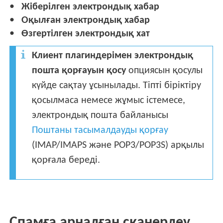
Жіберілген электрондық хабар
Оқылған электрондық хабар
Өзгертілген электрондық хат
Клиент плагиндерімен электрондық
пошта қорғауын қосу
опциясын қосулы
күйде сақтау ұсынылады. Тіпті біріктіру
қосылмаса немесе жұмыс істемесе,
электрондық пошта байланысы
Поштаны тасымалдауды қорғау
(IMAP/IMAPS және POP3/POP3S) арқылы
қорғала береді.
Спамға арналған сканерлеу