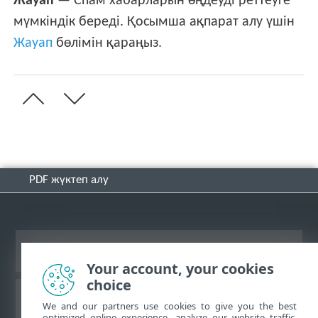
Жауап
— Спам хабарларын өңдеуді реттеуге
мүмкіндік береді. Қосымша ақпарат алу үшін
Жауап
бөлімін қараңыз.
PDF жүктеп алу
Жұмыс үстеліндегі сайтты қарау
Your account, your cookies
choice
ESET білім қоры
We and our partners use cookies to give you the best
optimized online experience, analyze our website traffic,