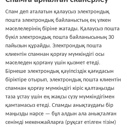
Спам деп аталатын қалаусыз электрондық
пошта электрондық байланыстың ең үлкен
мәселелерінің біріне жатады. Қалаусыз пошта
бүкіл электрондық пошта байланысының 30
пайызын құрайды. Электрондық пошта
клиентін спамнан қорғау мүмкіндігі осы
мәселеден қорғану үшін қызмет етеді.
Бірнеше электрондық қауіпсіздік қағидасын
біріктіре отырып, электрондық пошта клиентін
спамнан қорғау мүмкіндігі кіріс қалтаңызды
таза ұстау үшін ең жақсы сүзу мүмкіндігімен
қамтамасыз етеді. Спамды анықтаудағы бір
маңызды нәрсе — бұл алдын ала анықталған
сенімді мекенжайларға (рұқсат етілген тізім)