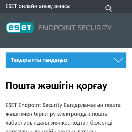
ESET онлайн анықтамасы
Тақырыпты таңдаңыз
Пошта жәшігін қорғау
ESET Endpoint Security Бағдарламасын пошта
жәшігімен біріктіру электрондық пошта
хабарларындағы зиянкес кодтан белсенді