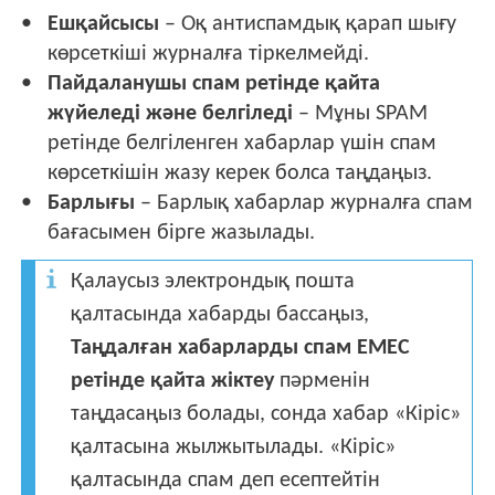
Ешқайсысы
– Оқ антиспамдық қарап шығу
көрсеткіші журналға тіркелмейді.
Пайдаланушы спам ретінде қайта
жүйеледі және белгіледі
– Мұны SPAM
ретінде белгіленген хабарлар үшін спам
көрсеткішін жазу керек болса таңдаңыз.
Барлығы
– Барлық хабарлар журналға спам
бағасымен бірге жазылады.
Қалаусыз электрондық пошта
қалтасында хабарды бассаңыз,
Таңдалған хабарларды спам ЕМЕС
ретінде қайта жіктеу
пәрменін
таңдасаңыз болады, сонда хабар «Кіріс»
қалтасына жылжытылады. «Кіріс»
қалтасында спам деп есептейтін