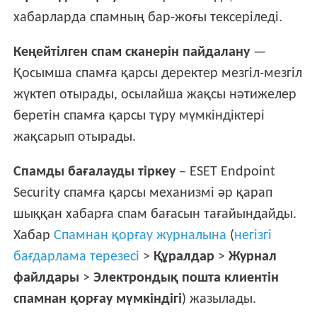
хабарларда спамның бар-жоғы тексеріледі.
Кеңейтілген спам сканерін пайдалану
—
Қосымша спамға қарсы деректер мезгіл-мезгіл
жүктеп отырады, осылайша жақсы нәтижелер
беретін спамға қарсы тұру мүмкіндіктері
жақсарып отырады.
Спамды бағалауды тіркеу
– ESET Endpoint
Security спамға қарсы механизмі әр қарап
шыққан хабарға спам бағасын тағайындайды.
Хабар
Спамнан қорғау журналына
(
негізгі
бағдарлама терезесі
>
Құралдар
>
Журнал
файлдары
>
Электрондық пошта клиентін
спамнан қорғау мүмкіндігі
) жазылады.