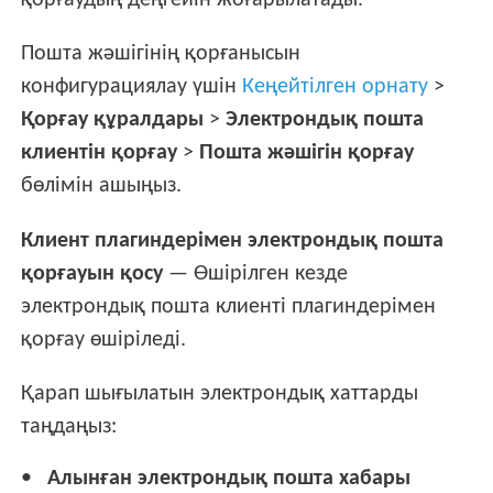
қорғаудың деңгейін жоғарылатады.
Пошта жәшігінің қорғанысын
конфигурациялау үшін
Кеңейтілген орнату
>
Қорғау құралдары
>
Электрондық пошта
клиентін қорғау
>
Пошта жәшігін қорғау
бөлімін ашыңыз.
Клиент плагиндерімен электрондық пошта
қорғауын қосу
— Өшірілген кезде
электрондық пошта клиенті плагиндерімен
қорғау өшіріледі.
Қарап шығылатын электрондық хаттарды
таңдаңыз:
Алынған электрондық пошта хабары