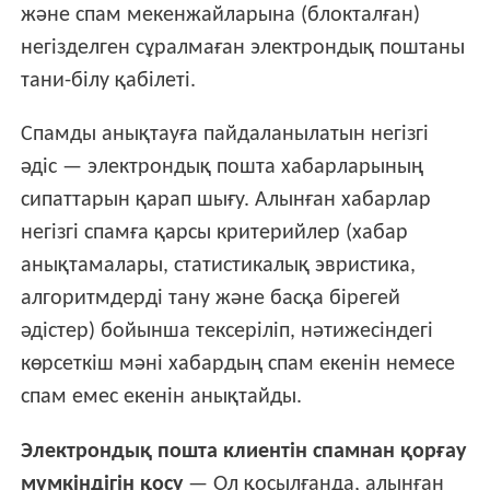
және спам мекенжайларына (блокталған)
негізделген сұралмаған электрондық поштаны
тани-білу қабілеті.
Спамды анықтауға пайдаланылатын негізгі
әдіс — электрондық пошта хабарларының
сипаттарын қарап шығу. Алынған хабарлар
негізгі спамға қарсы критерийлер (хабар
анықтамалары, статистикалық эвристика,
алгоритмдерді тану және басқа бірегей
әдістер) бойынша тексеріліп, нәтижесіндегі
көрсеткіш мәні хабардың спам екенін немесе
спам емес екенін анықтайды.
Электрондық пошта клиентін спамнан қорғау
мүмкіндігін қосу
— Ол қосылғанда, алынған