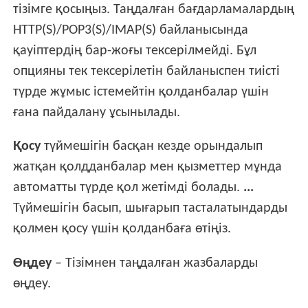
тізімге қосыңыз. Таңдалған бағдарламалардың
HTTP(S)/POP3(S)/IMAP(S) байланысында
қауіптердің бар-жоғы тексерілмейді. Бұл
опцияны тек тексерілетін байланыспен тиісті
түрде жұмыс істемейтін қолданбалар үшін
ғана пайдалану ұсынылады.
Қосу
түймешігін басқан кезде орындалып
жатқан қолдданбалар мен қызметтер мұнда
автоматты түрде қол жетімді болады.
...
Түймешігін басып, шығарып тасталатындарды
қолмен қосу үшін қолданбаға өтіңіз.
Өңдеу
– Тізімнен таңдалған жазбаларды
өңдеу.