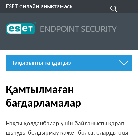
ESET онлайн анықтамасы
Тақырыпты таңдаңыз
Қамтылмаған
бағдарламалар
Нақты қолданбалар үшін байланысты қарап
шығуды болдырмау қажет болса, оларды осы