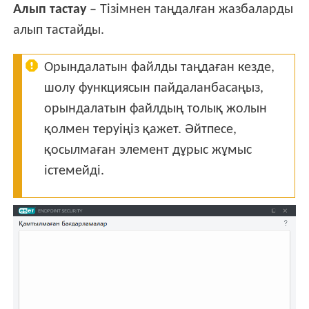
Алып тастау
– Тізімнен таңдалған жазбаларды
алып тастайды.
Орындалатын файлды таңдаған кезде,
шолу функциясын пайдаланбасаңыз,
орындалатын файлдың толық жолын
қолмен теруіңіз қажет. Әйтпесе,
қосылмаған элемент дұрыс жұмыс
істемейді.