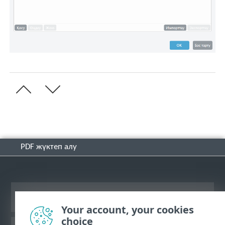
PDF жүктеп алу
Жұмыс үстеліндегі сайтты қарау
Your account, your cookies
choice