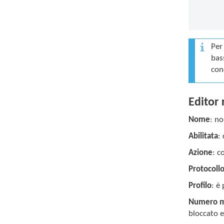
Per
bas
con
Editor 
Nome
: no
Abilitata
:
Azione
: c
Protocoll
Profilo
: è
Numero ma
bloccato e