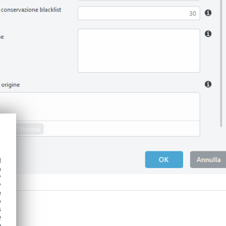
d
h
y
y
e
o
s
e
e