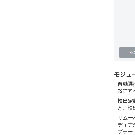
モジュ
自動選
ESE
検出定
と、検
リムー
ディア
プデー