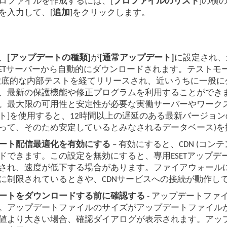
ロファイルを作成するには、[
プロファイルのリスト
]の横
を入力して、[
追加
]をクリックします。
、
[アップデートの種類]
が
[通常アップデート]
に設定され、
SETサーバーから自動的にダウンロードされます。テストモー
徹底的な内部テストを経てリリースされ、近いうちに一般
、最新の保護機能や修正プログラムを利用することができ
。最大限の可用性と安定性が必要な実働サーバーやワーク
ト]を使用すると、12時間以上の遅延のある最新バージョ
って、そのため安定しているとみなされるデータベース)
ート配信最適化を有効にする
– 有効にすると、CDN (コ
ドできます。この設定を無効にすると、専用ESETアップ
され、速度が低下する場合があります。ファイアウォール
に制限されているときや、CDNサービスへの接続が動作し
ートをダウンロードする前に確認する
- アップデートフ
。アップデートファイルのサイズがアップデートファイルが
値より大きい場合、確認ダイアログが表示されます。アップ