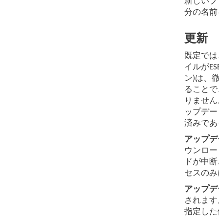
新しいプ
分の名前
更新
既定では
イルがE
ン)は、
ることで
りません
ップデー
済みであ
アップデ
ウンロー
ドが中断
セスのみ
アップデ
されます
指定した