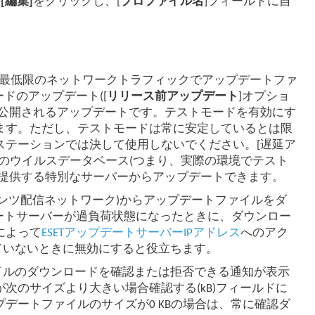
の
[編集]
をクリックし、[
プロファイル名
]フィールドに自
最低限のネットワークトラフィックでアップデートファ
ドのアップデート([
リリース前アップデート
]オプショ
に公開されるアップデートです。テストモードを有効にす
ます。ただし、テストモードは常に安定しているとは限
ステーションでは決して使用しないでください。[遅延ア
ンのウイルスデータベース(つまり、実際の環境でテスト
を提供する特別なサーバーからアップデートできます。
ンテンツ配信ネットワーク)からアップデートファイルをダ
デートサーバーが過負荷状態になったときに、ダウンロー
によって
ESETアップデートサーバーIPアドレス
へのアク
ていないときに無効にすると役立ちます。
ァイルのダウンロードを確認または拒否できる通知が表示
次のサイズより大きい場合確認する(kB)フィールドに
デートファイルのサイズが0 KBの場合は、常に確認ダ