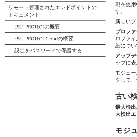
現在使用
す。
新しいプ
プロファ
ロファイ
細につい
アップデ
ップに表
モジュー
クして、
古い
最大検出
大検出エ
モジ