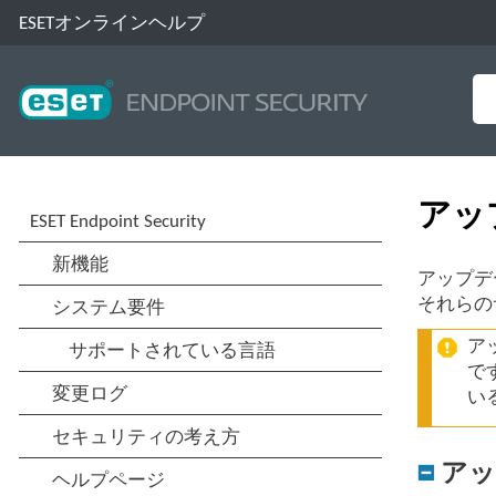
ESETオンラインヘルプ
アッ
アップデ
それらの
ア
で
い
アッ