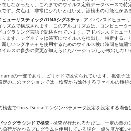
存在しなかったり、これまでのウイルス定義データベースで特
点です。欠点は、非常に少ないとはいえ、誤検出の可能性があ
ドヒューリスティック/DNAシグネチャ
- アドバンスドヒュー
ゴリズムで構成されます。このアルゴリズムは、コンピュータ
プログラミング言語で記述されています。アドバンスドヒューリ
まります。シグネチャは確実にウイルスを検出し、特定するこ
、新しいシグネチャを使用するためのウイルス検出時間を短縮で
ウイルスの多少の変更が加えられたバージョン)しか検出しない
lenameの一部であり、ピリオドで区切られています。拡張子は、
設定のこのセクションでは、検査から除外するファイルの種類
検査でThreatSenseエンジンパラメータ設定を設定する場合
バックグラウンドで検査
- 検査が行われるたびに、一定の量
の負荷がかかるプログラムを使用している場合、優先度が低い