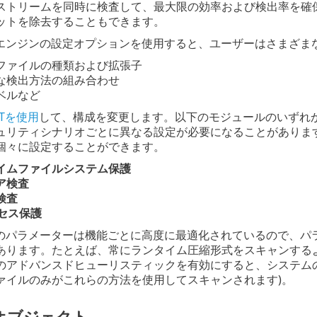
トリームを同時に検査して、最大限の効率および検出率を確保する
ットを除去することもできます。
enseエンジンの設定オプションを使用すると、ユーザーはさま
ファイルの種類および拡張子
な検出方法の組み合わせ
ベルなど
ECTを使用
して、構成を変更します。以下のモジュールのいずれ
リティシナリオごとに異なる設定が必要になることがあります。こ
個々に設定することができます。
イムファイルシステム保護
ア検査
検査
クセス保護
enseのパラメーターは機能ごとに高度に最適化されているので
あります。たとえば、常にランタイム圧縮形式をスキャンする
のアドバンスドヒューリスティックを有効にすると、システム
ァイルのみがこれらの方法を使用してスキャンされます)。
オブジェクト