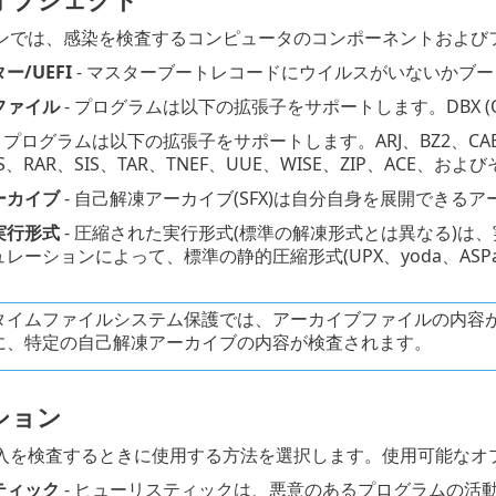
ンでは、感染を検査するコンピュータのコンポーネントおよび
/UEFI
- マスターブートレコードにウイルスがいないかブート
ファイル
- プログラムは以下の拡張子をサポートします。DBX (Outl
- プログラムは以下の拡張子をサポートします。ARJ、BZ2、CAB、C
IS、RAR、SIS、TAR、TNEF、UUE、WISE、ZIP、ACE、お
ーカイブ
- 自己解凍アーカイブ(SFX)は自分自身を展開できる
実行形式
- 圧縮された実行形式(標準の解凍形式とは異なる)
レーションによって、標準の静的圧縮形式(UPX、yoda、ASP
タイムファイルシステム保護では、アーカイブファイルの内容
に、特定の自己解凍アーカイブの内容が検査されます。
ション
入を検査するときに使用する方法を選択します。使用可能なオ
ティック
- ヒューリスティックは、悪意のあるプログラムの活