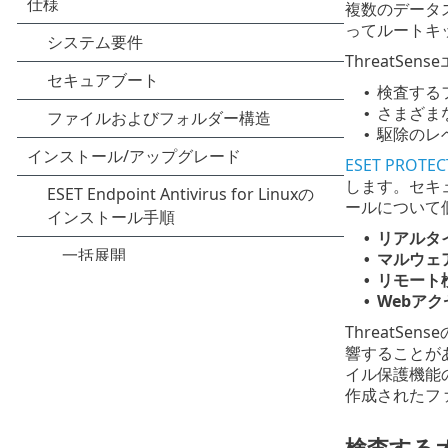
複数のデータス
ってルートキ
ThreatS
検査する
•
さまざま
•
駆除のレ
•
ESET PROT
します。セキュ
ールについて
リアルタ
•
マルウェ
•
リモート
•
Webア
•
ThreatS
響することが
イル保護機能
作成されたフ
検査する