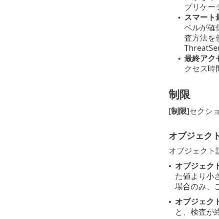
プリケー
スマート
•
ベルが確
査方法を
Threa
最終アク
•
クセス時
制限
[
制限
]セクシ
オブジェク
オブジェクト
オブジェク
•
た値より小
場合のみ、
オブジェクト
•
と、検査が