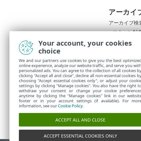
アーカイ
アーカイブ検
スキャン対
•
Your account, your cookies
スキャン対
•
大サイズを
choice
既定値
We and our partners use cookies to give you the best optimize
online experience, analyze our website traffic, and serve you wit
既定値
personalized ads. You can agree to the collection of all cookies b
clicking "Accept all and close", decline all non-essential cookies b
choosing "Accept essential cookies only", or adjust your cooki
settings by clicking "Manage cookies". You also have the right t
withdraw your consent or change your cookie preference
anytime by clicking the "Manage cookies" link in our websit
footer or in your account settings (if available). For mor
information, see our
Cookie Policy
.
ACCEPT ALL AND CLOSE
ACCEPT ESSENTIAL COOKIES ONLY