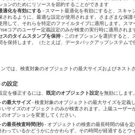
ションのためにリソースを節約することができます
最適化を有効にする
- スマート最適化を有効にすると、スキャ
保されるように、最適な設定が使用されます。さまざまな保護
使用して、それらを特定のファイルタイプに適用します。スマ
tSenseコアのユーザー定義設定のみが検査の実行時に適用されま
セスのタイムスタンプを保持
- このオプションを選択すると
間を保持します。（たとえば、データバックアップシステムで
ョンでは、検査対象のオブジェクトの最大サイズおよびネスト
トの設定
設定を修正するには、
既定のオブジェクト設定
を無効にします
トの最大サイズ
- 検査対象のオブジェクトの最大サイズを定義
さいサイズのオブジェクトのみが検査されます。上級ユーザー
このオプションを変更してください。
の最長検査時間(秒)
- オブジェクトの検査の最長時間の値を
終わっているかどうかにかかわらず、その時間が経過するとウ