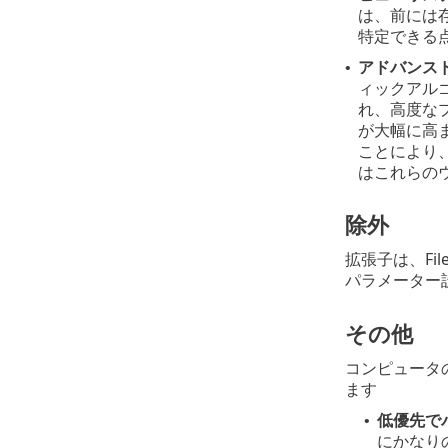
は、前には
特定できる
アドバンス
•
ィックアル
れ、高度な
が大幅に高
ことにより
はこれらの
除外
拡張子は、Fi
パラメーター
その他
コンピュータの
ます
低優先で
•
にかなり