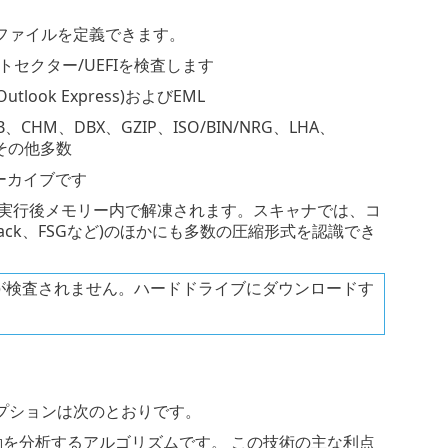
ファイルを定義できます。
セクター/UEFIを検査します
ook Express)およびEML
HM、DBX、GZIP、ISO/BIN/NRG、LHA、
よびその他多数
アーカイブです
は、実行後メモリー内で解凍されます。スキャナでは、コ
ack、FSGなど)のほかにも多数の圧縮形式を認識でき
が検査されません。ハードドライブにダウンロードす
プションは次のとおりです。
動を分析するアルゴリズムです。 この技術の主な利点