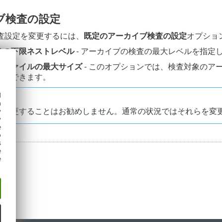
ブ検査の設定
査設定を変更するには、
既定のアーカイブ検査の設定
オプショ
象の下限ネストレベル
- アーカイブの検査の最大レベルを指定し
象ファイルの最大サイズ
- このオプションでは、検査対象のア
指定できます。
d
h
を変更することはお勧めしません。通常の状況ではそれらを変
y
y
e
o
s
e
e