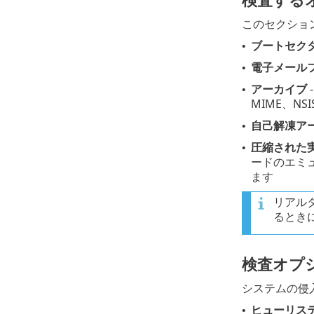
このセクショ
ブートセクター
•
電子メール
•
アーカイブ
•
MIME、NS
自己解凍ア
•
圧縮された
•
ードのエミュ
ます
リアル
るとき
検査オプ
システムの侵
ヒューリス
•