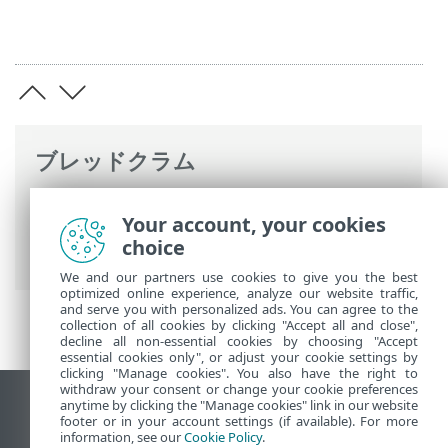
ブレッドクラム
ESETオンラインヘルプ
>
ESET Endpoint
Your account, your cookies
Antivirus for Linux
>
設定
>
保護
> リアル
choice
タイムファイルシステム保護
We and our partners use cookies to give you the best
optimized online experience, analyze our website traffic,
and serve you with personalized ads. You can agree to the
collection of all cookies by clicking "Accept all and close",
decline all non-essential cookies by choosing "Accept
essential cookies only", or adjust your cookie settings by
clicking "Manage cookies". You also have the right to
withdraw your consent or change your cookie preferences
anytime by clicking the "Manage cookies" link in our website
デスクトップサイトの表示
footer or in your account settings (if available). For more
End of Life
information, see our
Cookie Policy
.