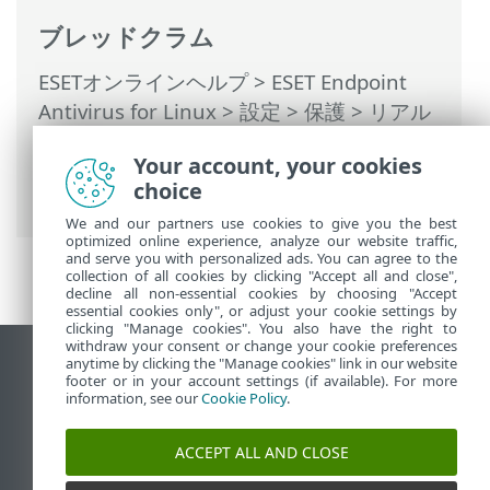
ブレッドクラム
ESETオンラインヘルプ
>
ESET Endpoint
Antivirus for Linux
>
設定
>
保護
>
リアル
タイムファイルシステム保護
>
Your account, your cookies
ThreatSenseパラメーター
> 追加の
choice
ThreatSenseパラメータ
We and our partners use cookies to give you the best
optimized online experience, analyze our website traffic,
and serve you with personalized ads. You can agree to the
collection of all cookies by clicking "Accept all and close",
decline all non-essential cookies by choosing "Accept
essential cookies only", or adjust your cookie settings by
clicking "Manage cookies". You also have the right to
withdraw your consent or change your cookie preferences
anytime by clicking the "Manage cookies" link in our website
デスクトップサイトの表示
footer or in your account settings (if available). For more
End of Life
information, see our
Cookie Policy
.
ESETナレッジベース
ACCEPT ALL AND CLOSE
ESETフォーラム
ESET Status Portal