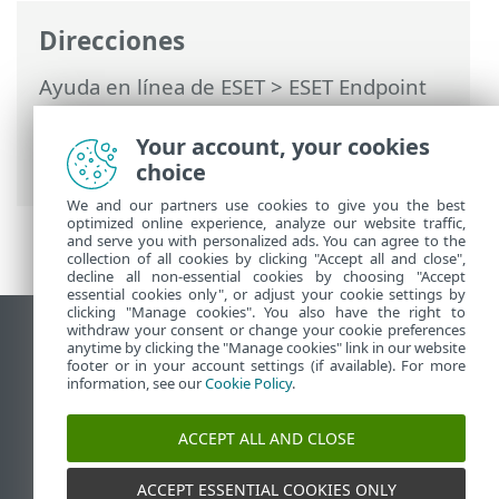
Direcciones
Ayuda en línea de ESET
>
ESET Endpoint
Antivirus for Linux
>
Visión general
>
Administre ESET Endpoint Antivirus for
Your account, your cookies
Linux a distancia
choice
We and our partners use cookies to give you the best
optimized online experience, analyze our website traffic,
and serve you with personalized ads. You can agree to the
collection of all cookies by clicking "Accept all and close",
decline all non-essential cookies by choosing "Accept
essential cookies only", or adjust your cookie settings by
clicking "Manage cookies". You also have the right to
withdraw your consent or change your cookie preferences
Ver sitio para ordenador
anytime by clicking the "Manage cookies" link in our website
footer or in your account settings (if available). For more
End of Life
information, see our
Cookie Policy
.
Base de conocimiento de ESET
Foro de ESET
ACCEPT ALL AND CLOSE
ESET Status Portal
Soporte técnico regional
ACCEPT ESSENTIAL COOKIES ONLY