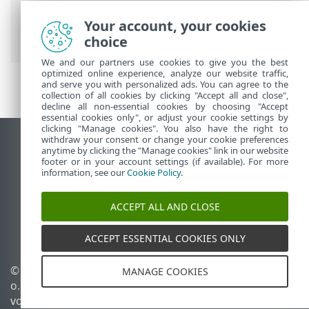
Antivirus for Linux
>
Konfiguration
>
Schutzfunktionen
>
Web-Schutz
>
Your account, your cookies
Ausgeschlossene IPs
choice
We and our partners use cookies to give you the best
optimized online experience, analyze our website traffic,
and serve you with personalized ads. You can agree to the
collection of all cookies by clicking "Accept all and close",
decline all non-essential cookies by choosing "Accept
essential cookies only", or adjust your cookie settings by
clicking "Manage cookies". You also have the right to
withdraw your consent or change your cookie preferences
Desktop-Site anzeigen
anytime by clicking the "Manage cookies" link in our website
footer or in your account settings (if available). For more
End of Life
information, see our
Cookie Policy
.
ESET Knowledgebase
ESET-Forum
ACCEPT ALL AND CLOSE
ESET Status Portal
Regionaler Support
ACCEPT ESSENTIAL COOKIES ONLY
© 1992 - 2025 ESET, spol. s r.
Cookies verwalten
MANAGE COOKIES
o. - Alle Rechte
Cookie-Richtlinie
vorbehalten.