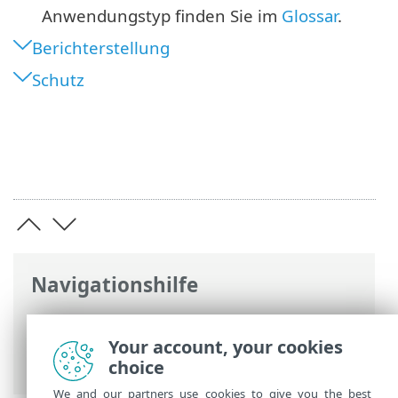
Anwendungstyp finden Sie im
Glossar
.
Berichterstellung
Schutz
Navigationshilfe
ESET Online-Hilfe
>
ESET Endpoint
Antivirus for Linux
>
Konfiguration
>
Your account, your cookies
Schutzfunktionen
choice
We and our partners use cookies to give you the best