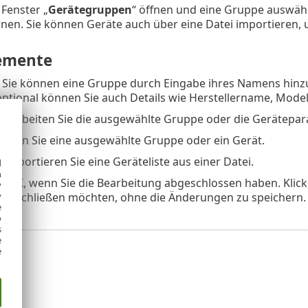
Fenster „
Gerätegruppen
“ öffnen und eine Gruppe auswähl
nen. Sie können Geräte auch über eine Datei importieren,
emente
 Sie können eine Gruppe durch Eingabe ihres Namens hinz
optional können Sie auch Details wie Herstellername, Mod
 Bearbeiten Sie die ausgewählte Gruppe oder die Gerätepar
schen Sie eine ausgewählte Gruppe oder ein Gerät.
– Importieren Sie eine Geräteliste aus einer Datei.
d
h
uf
OK
, wenn Sie die Bearbeitung abgeschlossen haben. Klick
y
y
en
schließen möchten, ohne die Änderungen zu speichern.
e
o
s
e
e