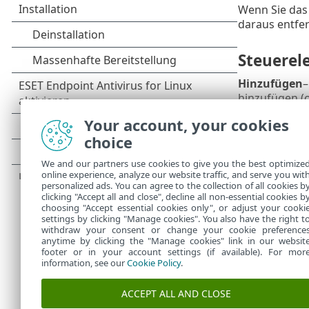
Wenn Sie das 
daraus entfer
Steuerel
Hinzufügen
–
hinzufügen (
Bearbeiten
–
Your account, your cookies
choice
Löschen
– Lö
Importieren
We and our partners use cookies to give you the best optimize
online experience, analyze our website traffic, and serve you wit
Klicken Sie a
personalized ads. You can agree to the collection of all cookies b
clicking "Accept all and close", decline all non-essential cookies b
Gerätegrupp
choosing "Accept essential cookies only", or adjust your cooki
settings by clicking "Manage cookies". You also have the right t
withdraw your consent or change your cookie preference
anytime by clicking the "Manage cookies" link in our websit
footer or in your account settings (if available). For mor
information, see our
Cookie Policy
.
ACCEPT ALL AND CLOSE