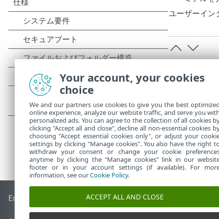
ユーザーイン
Your account, your cookies
choice
We and our partners use cookies to give you the best optimize
online experience, analyze our website traffic, and serve you wit
personalized ads. You can agree to the collection of all cookies b
clicking "Accept all and close", decline all non-essential cookies b
choosing "Accept essential cookies only", or adjust your cooki
settings by clicking "Manage cookies". You also have the right t
withdraw your consent or change your cookie preference
anytime by clicking the "Manage cookies" link in our websit
footer or in your account settings (if available). For mor
information, see our
Cookie Policy
.
ACCEPT ALL AND CLOSE
End of Life
ESETナレッジベース
ESETフォーラム
ESET Status