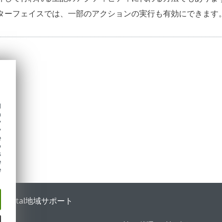
ターフェイスでは、一部のアクションの実行も有効にできます
d
h
y
y
e
o
s
e
e
 Portal
地域サポート