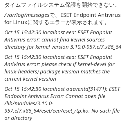
タイムファイルシステム保護を開始できない。
/var/log/messages
で、ESET Endpoint Antivirus
for Linuxに関するエラーが表示されます。
Oct 15 15:42:30 localhost eea: ESET Endpoint
Antivirus error: cannot find kernel sources
directory for kernel version 3.10.0-957.el7.x86_64
Oct 15 15:42:30 localhost eea: ESET Endpoint
Antivirus error: please check if kernel-devel (or
linux-headers) package version matches the
current kernel version
Oct 15 15:42:30 localhost oaeventd[31471]: ESET
Endpoint Antivirus Error: Cannot open file
/lib/modules/3.10.0-
957.el7.x86_64/eset/eea/eset_rtp.ko: No such file
or directory