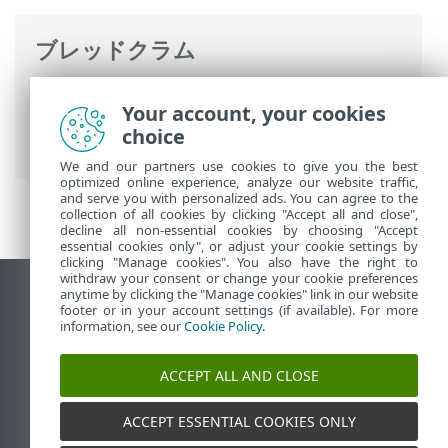
ブレッドクラム
ESETオンラインヘルプ
>
ESET Endpoint
Your account, your cookies
Antivirus for Linux
>
トラブルシューティ
choice
ング
> リアルタイム保護を開始できない
We and our partners use cookies to give you the best
optimized online experience, analyze our website traffic,
and serve you with personalized ads. You can agree to the
collection of all cookies by clicking "Accept all and close",
decline all non-essential cookies by choosing "Accept
essential cookies only", or adjust your cookie settings by
clicking "Manage cookies". You also have the right to
withdraw your consent or change your cookie preferences
anytime by clicking the "Manage cookies" link in our website
デスクトップサイトの表示
footer or in your account settings (if available). For more
End of Life
information, see our
Cookie Policy
.
ESETナレッジベース
ACCEPT ALL AND CLOSE
ESETフォーラム
ESET Status Portal
ACCEPT ESSENTIAL COOKIES ONLY
地域サポート