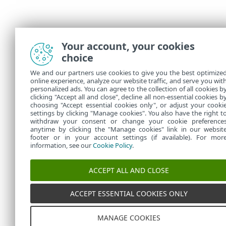
Your account, your cookies
choice
We and our partners use cookies to give you the best optimize
online experience, analyze our website traffic, and serve you wit
personalized ads. You can agree to the collection of all cookies b
clicking "Accept all and close", decline all non-essential cookies b
choosing "Accept essential cookies only", or adjust your cooki
settings by clicking "Manage cookies". You also have the right t
withdraw your consent or change your cookie preference
anytime by clicking the "Manage cookies" link in our websit
footer or in your account settings (if available). For mor
information, see our
Cookie Policy
.
ACCEPT ALL AND CLOSE
ACCEPT ESSENTIAL COOKIES ONLY
MANAGE COOKIES